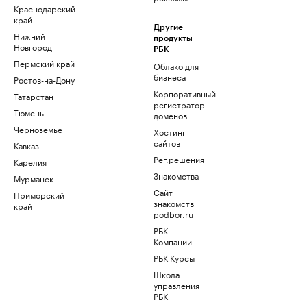
Краснодарский
край
Другие
Нижний
продукты
Новгород
РБК
Пермский край
Облако для
бизнеса
Ростов-на-Дону
Корпоративный
Татарстан
регистратор
Тюмень
доменов
Черноземье
Хостинг
сайтов
Кавказ
Рег.решения
Карелия
Знакомства
Мурманск
Сайт
Приморский
знакомств
край
podbor.ru
РБК
Компании
РБК Курсы
Школа
управления
РБК