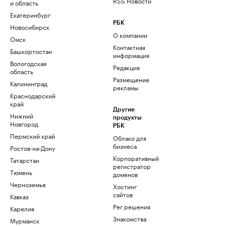
RSS Новости
и область
Екатеринбург
РБК
Новосибирск
О компании
Омск
Контактная
Башкортостан
информация
Вологодская
Редакция
область
Размещение
Калининград
рекламы
Краснодарский
край
Другие
Нижний
продукты
Новгород
РБК
Пермский край
Облако для
бизнеса
Ростов-на-Дону
Корпоративный
Татарстан
регистратор
Тюмень
доменов
Черноземье
Хостинг
сайтов
Кавказ
Рег.решения
Карелия
Знакомства
Мурманск