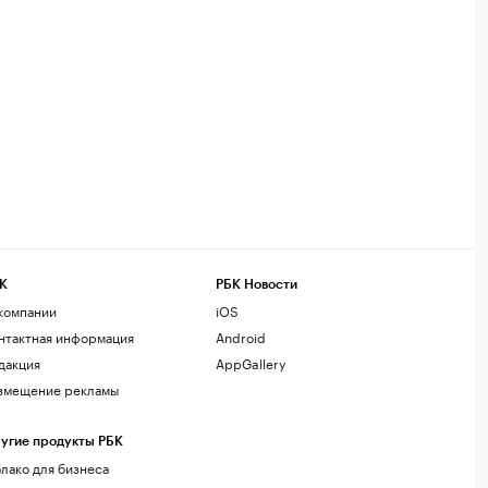
К
РБК Новости
компании
iOS
нтактная информация
Android
дакция
AppGallery
змещение рекламы
угие продукты РБК
лако для бизнеса