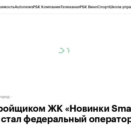
жимость
Autonews
РБК Компании
Телеканал
РБК Вино
Спорт
Школа упра
д
Стиль
Крипто
РБК Бизнес-среда
Дискуссионный клуб
Исследования
К
а контрагентов
Политика
Экономика
Бизнес
Технологии и медиа
Фина
город
ройщиком ЖК «Новинки Sma
» стал федеральный операто