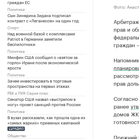
граждан ЕС
Фото: Анас
Политика
Сын Зинедина Зидана подписал
контракт с «Леганесом» на один год
Арбитраж
Спорт
прав и об
Над военной базой с комплексами
федераль
Patriot в Германии заметили
граждан –
беспилотники
Политика
Минфин США сообщил о «взятом за
Напомним,
горло» Иране после экономической
планиров
ярости
рассмотр
Политика
Зачем инвестировать в торговые
прав дол
пространства на первых этажах
РБК и ПИК Серия плюс
Согласно
Сенатор США назвал «выстрелом в
ногу» проект санкций против России
ранее
ут
Политика
домов ЖК 
В вузах рассказали, как прошла одна из
готовнос
«самых жарких» приемных кампаний
РАДИО
Общество
Прежний 