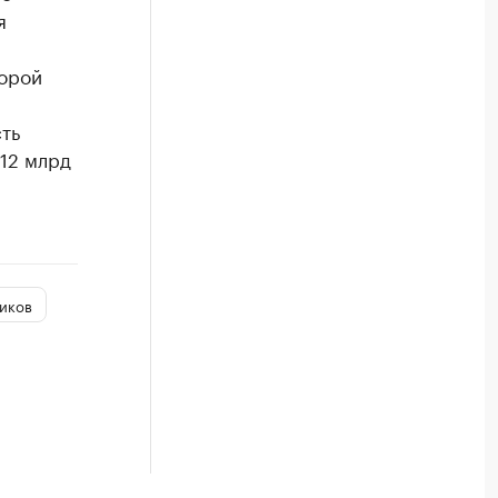
я
торой
ть
 12 млрд
иков