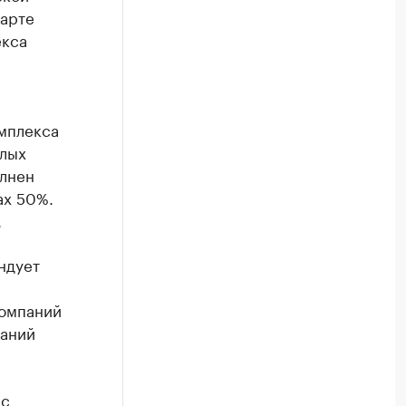
марте
екса
мплекса
илых
олнен
ах 50%.
.
ндует
компаний
паний
с