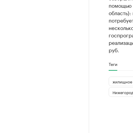
помощью 
область):
потребует
несколько
госпрогр
реализаци
руб.
Теги
жилищное 
Нижегород