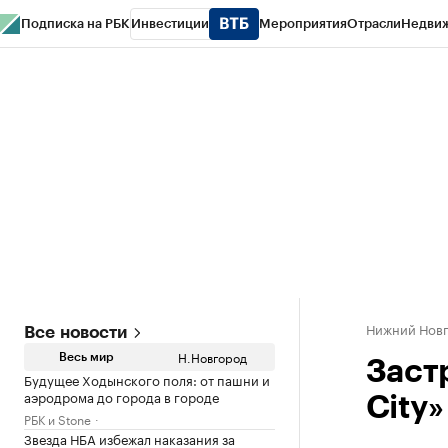
Подписка на РБК
Инвестиции
Мероприятия
Отрасли
Недви
РБК Курсы
РБК Life
Тренды
Визионеры
Национальные проекты
Горо
Газета
Спецпроекты СПб
Конференции СПб
Спецпроекты
Проверк
Нижний Нов
Все новости
Н.Новгород
Весь мир
Заст
Будущее Ходынского поля: от пашни и
аэродрома до города в городе
City
РБК и Stone
Звезда НБА избежал наказания за