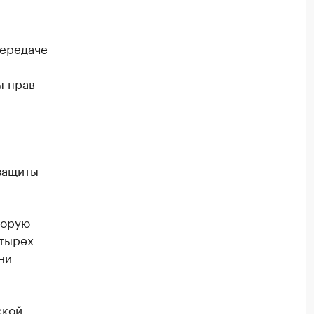
передаче
ы прав
защиты
торую
етырех
ни
ской