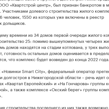
ООО «Квартстрой центр», был признан банкротом в 
. Участниками долевого строительства жилого компл
6 человек, 1550 из которых уже включены в реестр
х дольщиков.
щему времени из 34 домов первой очереди жилого ко
троительство 25: помимо вышеупомянутых четырех ж
мь домов находятся на стадии котлована, у трех вып
, готовность остальных домов оценивается в предел
ся, что комплекс будет возведен до конца 2022 года
 «Новинки Smart City», федеральный оператор прете
и долгостроя в Нижегородской области – речь идет о
ах «Квартал Европейский» и «На Гончарова» группы 
рой», а также комплексе «Окский берег» группы ком
».
ие строительства последнего из них
также возможно