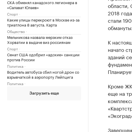
СКА обменял канадского легионера в
области, 
«Салават Юлаев»
2018 года
Спорт
стали 190
Какие улицы перекроют в Москве из-за
триатлона 8 августа. Карта
обмануты
Общество
Мельникова назвала мерзким отказ
К настоя
Хорватии в выдаче виз россиянам
начато с
Спорт
Сенат США одобрил «адские» санкции
зданий се
против России
фундамент
Политика
Планирует
Водитель автобуса сбил ногой дрон со
взрывчаткой в аэропорту Лейпцига
Политика
Кроме ЖК
еще на тр
Загрузить еще
комплекс
«Квартст
«Экоград
Завершен