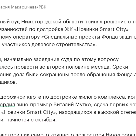
тасия Макарычева/РБК
ный суд Нижегородской области принял решение о 
язанностей по достройке ЖК «Новинки Smart City»
ному оператору «Специальные проекты Фонда защит
 участников долевого строительства».
 изначально заседание суда по этому вопросу
алось
провести во второй половине месяца. Сроки
ения дела были сокращены после обращения Фонда 
ьщиков.
 дорожной карте по достройке жилого комплекса, ко
вердил
вице-премьер Виталий Мутко, сдача первых ч
«Новинки Smart City», находящихся в высокой степе
ти,
начнется с октября
.
застройщик самого крупного долгостроя Нижегород