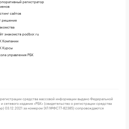
рпоративный регистратор
менов
стинг сайтов
г.решения
акомства
йт знакомств podbor.ru
К Компании
К Курсы
ола управления РБК
регистрации средства массовой информации выдано Федеральной
и сетевого издания «РБК» (свидетельство о регистрации средства
ор) 03.12.2021 за номером ЭЛ №ФС77-82385) сопровождаются