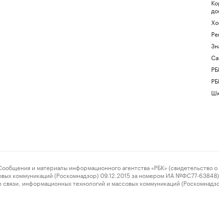
Ко
до
Хо
Ре
Зн
Са
РБ
РБ
Шк
ения и материалы информационного агентства «РБК» (свидетельство о 
овых коммуникаций (Роскомнадзор) 09.12.2015 за номером ИА №ФС77-63848) 
 связи, информационных технологий и массовых коммуникаций (Роскомнадз