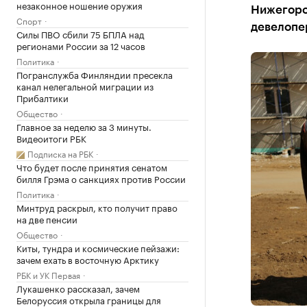
незаконное ношение оружия
Нижегоро
Спорт
девелопе
Силы ПВО сбили 75 БПЛА над
регионами России за 12 часов
Политика
Погранслужба Финляндии пресекла
канал нелегальной миграции из
Прибалтики
Общество
Главное за неделю за 3 минуты.
Видеоитоги РБК
Подписка на РБК
Что будет после принятия сенатом
билля Грэма о санкциях против России
Политика
Минтруд раскрыл, кто получит право
на две пенсии
Общество
Киты, тундра и космические пейзажи:
зачем ехать в восточную Арктику
РБК и УК Первая
Лукашенко рассказал, зачем
Белоруссия открыла границы для