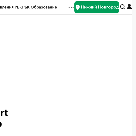
Нижний Новгород
вления РБК
РБК Образование
редитные рейтинги
Франшизы
нсы
Рынок наличной валюты
rt
р