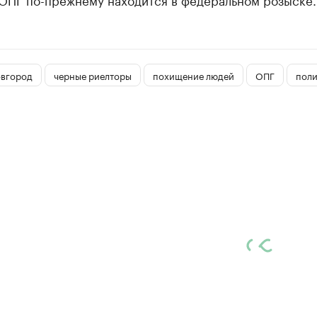
вгород
черные риелторы
похищение людей
ОПГ
поли