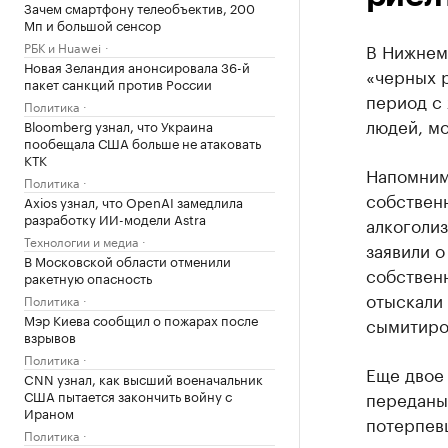
Зачем смартфону телеобъектив, 200
Мп и большой сенсор
РБК и Huawei
В Нижнем
Новая Зеландия анонсировала 36-й
«черных р
пакет санкций против России
период с
Политика
людей, м
Bloomberg узнал, что Украина
пообещала США больше не атаковать
КТК
Напомним
Политика
собственн
Axios узнал, что OpenAI замедлила
разработку ИИ-модели Astra
алкоголи
Технологии и медиа
заявили 
В Московской области отменили
собственн
ракетную опасность
отыскали 
Политика
Мэр Киева сообщил о пожарах после
сымитиро
взрывов
Политика
Еще двое
CNN узнал, как высший военачальник
США пытается закончить войну с
переданы
Ираном
потерпевш
Политика