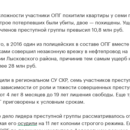
сложности участники ОПГ похитили квартиры у семи 
 трое потерпевших были убиты, двое — похищены. Ущ
членов преступной группы превысил 10,8 млн руб.
о, в 2016 один из полицейских в составе ОПГ вместе
ками совершил незаконную врезку в нефтепровод на
ии Лысковского района, причинив тем самым ущерб 
ее 28 млн руб.
или в региональном СУ СКР, семь участников престу
 зависимости от роли и тяжести совершенных престу
от 4 лет 8 месяцев до 19 лет лишения свободы. Еще 
Г приговорены к условным срокам.
е дело лидера преступной группы рассматривалось о
мая его
осудили
на 11 лет колонии строгого режима. 
 ОПГ по-прежнему находится в федеральном розыске.