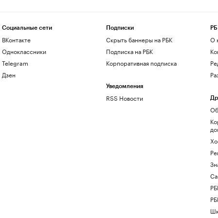
Социальные сети
Подписки
РБ
ВКонтакте
Скрыть баннеры на РБК
О 
Одноклассники
Подписка на РБК
Ко
Telegram
Корпоративная подписка
Ре
Дзен
Ра
Уведомления
RSS Новости
Др
Об
Ко
до
Хо
Ре
Зн
Са
РБ
РБ
Шк