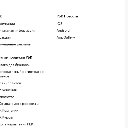
К
РБК Новости
компании
iOS
нтактная информация
Android
дакция
AppGallery
змещение рекламы
угие продукты РБК
лако для бизнеса
рпоративный регистратор
менов
стинг сайтов
г.решения
акомства
йт знакомств podbor.ru
К Компании
К Курсы
ола управления РБК