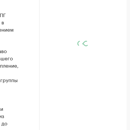
ОПГ
 в
ением
аво
вшего
пление,
 группы
 и
из
 до