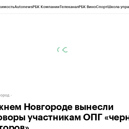
жимость
Autonews
РБК Компании
Телеканал
РБК Вино
Спорт
Школа упра
д
Стиль
Крипто
РБК Бизнес-среда
Дискуссионный клуб
Исследования
К
а контрагентов
Политика
Экономика
Бизнес
Технологии и медиа
Фина
город
жнем Новгороде вынесли
оворы участникам ОПГ «чер
торов»