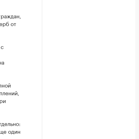
граждан,
ерб от
 с
на
пной
плений,
три
тдельно:
Еще один