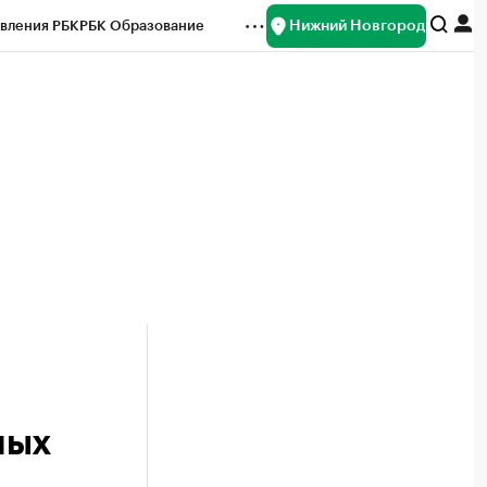
Нижний Новгород
вления РБК
РБК Образование
редитные рейтинги
Франшизы
нсы
Рынок наличной валюты
ных