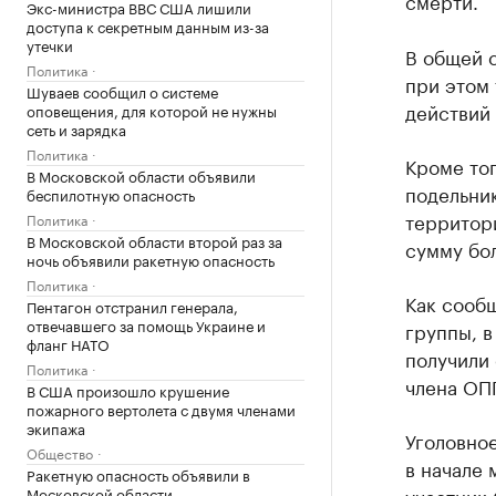
смерти.
Экс-министра ВВС США лишили
доступа к секретным данным из-за
утечки
В общей 
Политика
при этом
Шуваев сообщил о системе
действий 
оповещения, для которой не нужны
сеть и зарядка
Политика
Кроме тог
В Московской области объявили
подельни
беспилотную опасность
территор
Политика
В Московской области второй раз за
сумму бол
ночь объявили ракетную опасность
Политика
Как сообщ
Пентагон отстранил генерала,
отвечавшего за помощь Украине и
группы, в
фланг НАТО
получили 
Политика
члена ОП
В США произошло крушение
пожарного вертолета с двумя членами
экипажа
Уголовно
Общество
в начале 
Ракетную опасность объявили в
участник
Московской области