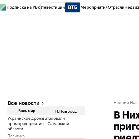
Подписка на РБК
Инвестиции
Мероприятия
Отрасли
Недви
РБК Курсы
РБК Life
Тренды
Визионеры
Национальные проекты
Горо
Газета
Спецпроекты СПб
Конференции СПб
Спецпроекты
Проверк
Нижний Нов
Все новости
Н.Новгород
Весь мир
В Ни
Украинские дроны атаковали
промпредприятие в Самарской
приг
области
Политика
риел