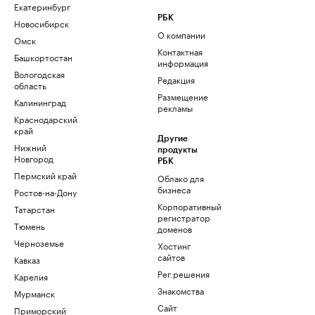
Екатеринбург
РБК
Новосибирск
О компании
Омск
Контактная
Башкортостан
информация
Вологодская
Редакция
область
Размещение
Калининград
рекламы
Краснодарский
край
Другие
Нижний
продукты
Новгород
РБК
Пермский край
Облако для
бизнеса
Ростов-на-Дону
Корпоративный
Татарстан
регистратор
Тюмень
доменов
Черноземье
Хостинг
сайтов
Кавказ
Рег.решения
Карелия
Знакомства
Мурманск
Сайт
Приморский