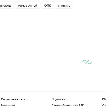
вгород
Алмаз-Антей
ОПК
слияние
Социальные сети
Подписки
РБ
ВКонтакте
Скрыть баннеры на РБК
О 