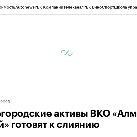
жимость
Autonews
РБК Компании
Телеканал
РБК Вино
Спорт
Школа упра
д
Стиль
Крипто
РБК Бизнес-среда
Дискуссионный клуб
Исследования
К
а контрагентов
Политика
Экономика
Бизнес
Технологии и медиа
Фина
город
городские активы ВКО «Алм
й» готовят к слиянию