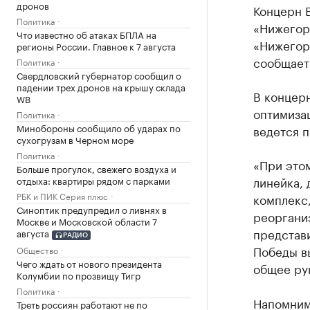
дронов
Концерн 
Политика
«Нижегор
Что известно об атаках БПЛА на
«Нижегор
регионы России. Главное к 7 августа
сообщае
Политика
Свердловский губернатор сообщил о
падении трех дронов на крышу склада
В концерн
WB
оптимиза
Политика
Минобороны сообщило об ударах по
ведется п
сухогрузам в Черном море
Политика
«При это
Больше прогулок, свежего воздуха и
линейка,
отдыха: квартиры рядом с парками
РБК и ПИК Серия плюс
комплекс
Синоптик предупредил о ливнях в
реоргани
Москве и Московской области 7
представ
августа
РАДИО
Победы в
Общество
Чего ждать от нового президента
общее ру
Колумбии по прозвищу Тигр
Политика
Напомним
Треть россиян работают не по