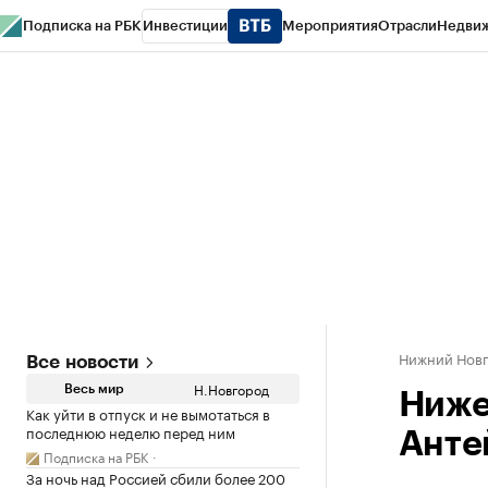
Подписка на РБК
Инвестиции
Мероприятия
Отрасли
Недви
РБК Курсы
РБК Life
Тренды
Визионеры
Национальные проекты
Горо
Газета
Спецпроекты СПб
Конференции СПб
Спецпроекты
Проверк
Нижний Нов
Все новости
Н.Новгород
Весь мир
Ниже
Как уйти в отпуск и не вымотаться в
последнюю неделю перед ним
Анте
Подписка на РБК
За ночь над Россией сбили более 200