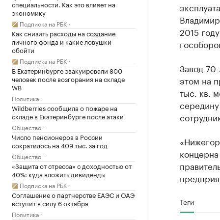
специальности. Как это влияет на
эксплуата
экономику
Владимира
Подписка на РБК
2015 году
Как снизить расходы на создание
личного фонда и какие ловушки
гособорон
обойти
Подписка на РБК
Завод 70
В Екатеринбурге эвакуировали 800
человек после возгорания на складе
этом на 
WB
тыс. кв. 
Политика
середину 
Wildberries сообщила о пожаре на
сотрудник
складе в Екатеринбурге после атаки
Общество
Число пенсионеров в России
«Нижегор
сократилось на 409 тыс. за год
концерна 
Общество
правитель
«Защита от стресса» с доходностью от
40%: куда вложить дивиденды
предприя
Подписка на РБК
Соглашение о партнерстве ЕАЭС и ОАЭ
Теги
вступит в силу 6 октября
Политика