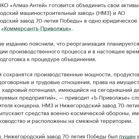
ВКО «Алмаз-Антей» готовится объединить свои актив
одский машиностроительный завод» (НМЗ) и АО
одский завод 70-летия Победы» в одно юридическое 
т
«Коммерсантъ-Приволжье»
.
е изданию пояснили, что реорганизация планируется
ции производственного процесса и в настоящее вре
одготовка к процедуре объединения.
м сохранятся производственные мощности, продукто
 договорные и трудовые отношения, права на имущес
, кадровый потенциал, имеющийся на сегодняшний де
зуемых предприятий», — приводит «Ъ-Приволжье» сл
ителя концерна. НМЗ и Нижегородский завод 70-лети
ыпускают средства военно-космической обороны, и
ководство и расположены на смежной территории.
, Нижегородский завод 70-летия Победы был
пущен