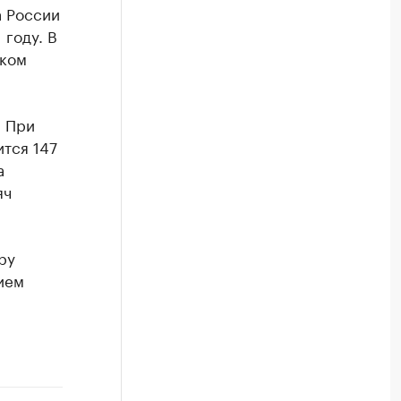
а России
 году. В
иком
. При
тся 147
а
яч
ру
ием