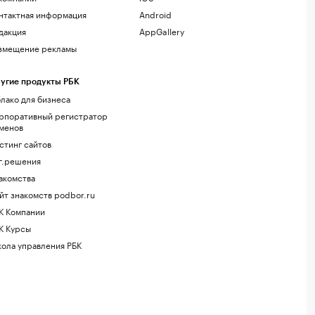
нтактная информация
Android
дакция
AppGallery
змещение рекламы
угие продукты РБК
лако для бизнеса
рпоративный регистратор
менов
стинг сайтов
г.решения
акомства
йт знакомств podbor.ru
К Компании
К Курсы
ола управления РБК