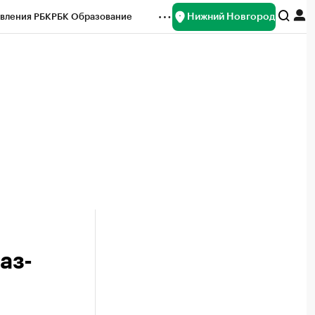
Нижний Новгород
вления РБК
РБК Образование
редитные рейтинги
Франшизы
нсы
Рынок наличной валюты
аз-