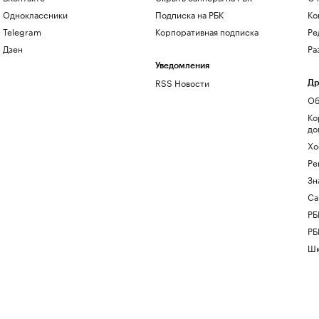
Одноклассники
Подписка на РБК
Ко
Telegram
Корпоративная подписка
Ре
Дзен
Ра
Уведомления
RSS Новости
Др
Об
Ко
до
Хо
Ре
Зн
Са
РБ
РБ
Шк