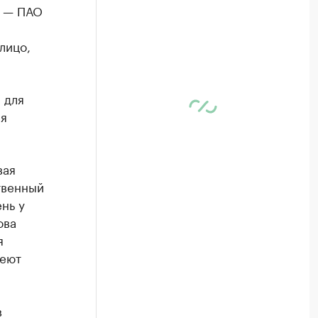
ы — ПАО
лицо,
 для
мя
вая
твенный
нь у
ова
я
меют
в