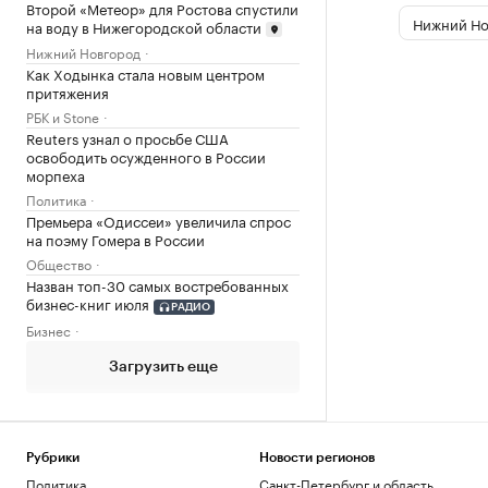
Второй «Метеор» для Ростова спустили
Нижний Но
на воду в Нижегородской области
Нижний Новгород
Как Ходынка стала новым центром
притяжения
РБК и Stone
Reuters узнал о просьбе США
освободить осужденного в России
морпеха
Политика
Премьера «Одиссеи» увеличила спрос
на поэму Гомера в России
Общество
Назван топ-30 самых востребованных
бизнес-книг июля
РАДИО
Бизнес
Загрузить еще
Рубрики
Новости регионов
Политика
Санкт-Петербург и область