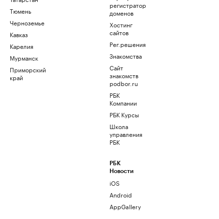
регистратор
Тюмень
доменов
Черноземье
Хостинг
сайтов
Кавказ
Рег.решения
Карелия
Знакомства
Мурманск
Сайт
Приморский
знакомств
край
podbor.ru
РБК
Компании
РБК Курсы
Школа
управления
РБК
РБК
Новости
iOS
Android
AppGallery