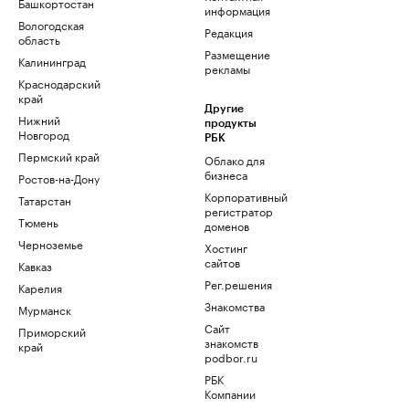
Башкортостан
информация
Вологодская
Редакция
область
Размещение
Калининград
рекламы
Краснодарский
край
Другие
Нижний
продукты
Новгород
РБК
Пермский край
Облако для
бизнеса
Ростов-на-Дону
Корпоративный
Татарстан
регистратор
Тюмень
доменов
Черноземье
Хостинг
сайтов
Кавказ
Рег.решения
Карелия
Знакомства
Мурманск
Сайт
Приморский
знакомств
край
podbor.ru
РБК
Компании