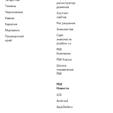
регистратор
Тюмень
доменов
Черноземье
Хостинг
сайтов
Кавказ
Рег.решения
Карелия
Знакомства
Мурманск
Сайт
Приморский
знакомств
край
podbor.ru
РБК
Компании
РБК Курсы
Школа
управления
РБК
РБК
Новости
iOS
Android
AppGallery