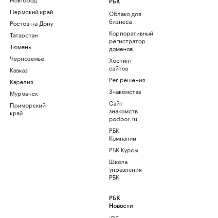
РБК
Пермский край
Облако для
бизнеса
Ростов-на-Дону
Корпоративный
Татарстан
регистратор
Тюмень
доменов
Черноземье
Хостинг
сайтов
Кавказ
Рег.решения
Карелия
Знакомства
Мурманск
Сайт
Приморский
знакомств
край
podbor.ru
РБК
Компании
РБК Курсы
Школа
управления
РБК
РБК
Новости
iOS