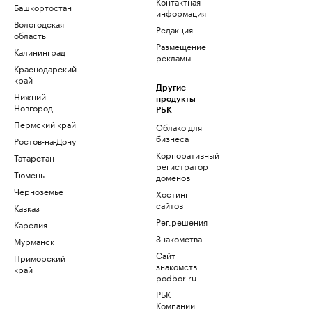
Контактная
Башкортостан
информация
Вологодская
Редакция
область
Размещение
Калининград
рекламы
Краснодарский
край
Другие
Нижний
продукты
Новгород
РБК
Пермский край
Облако для
бизнеса
Ростов-на-Дону
Корпоративный
Татарстан
регистратор
Тюмень
доменов
Черноземье
Хостинг
сайтов
Кавказ
Рег.решения
Карелия
Знакомства
Мурманск
Сайт
Приморский
знакомств
край
podbor.ru
РБК
Компании