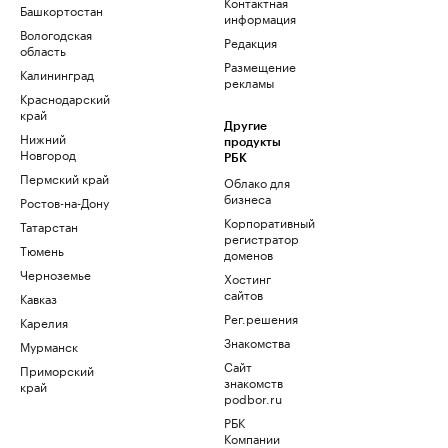
Контактная
Башкортостан
информация
Вологодская
Редакция
область
Размещение
Калининград
рекламы
Краснодарский
край
Другие
Нижний
продукты
Новгород
РБК
Пермский край
Облако для
бизнеса
Ростов-на-Дону
Корпоративный
Татарстан
регистратор
Тюмень
доменов
Черноземье
Хостинг
сайтов
Кавказ
Рег.решения
Карелия
Знакомства
Мурманск
Сайт
Приморский
знакомств
край
podbor.ru
РБК
Компании