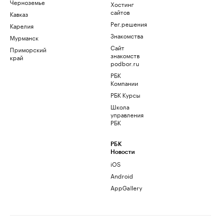
Черноземье
Хостинг
сайтов
Кавказ
Рег.решения
Карелия
Знакомства
Мурманск
Сайт
Приморский
знакомств
край
podbor.ru
РБК
Компании
РБК Курсы
Школа
управления
РБК
РБК
Новости
iOS
Android
AppGallery