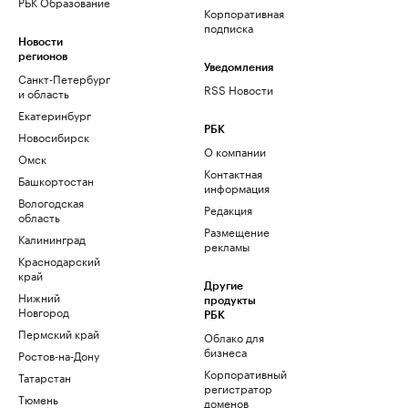
РБК Образование
Корпоративная
подписка
Новости
регионов
Уведомления
Санкт-Петербург
RSS Новости
и область
Екатеринбург
РБК
Новосибирск
О компании
Омск
Контактная
Башкортостан
информация
Вологодская
Редакция
область
Размещение
Калининград
рекламы
Краснодарский
край
Другие
Нижний
продукты
Новгород
РБК
Пермский край
Облако для
бизнеса
Ростов-на-Дону
Корпоративный
Татарстан
регистратор
Тюмень
доменов