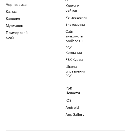
Черноземье
Хостинг
сайтов
Кавказ
Рег.решения
Карелия
Знакомства
Мурманск
Сайт
Приморский
знакомств
край
podbor.ru
РБК
Компании
РБК Курсы
Школа
управления
РБК
РБК
Новости
iOS
Android
AppGallery