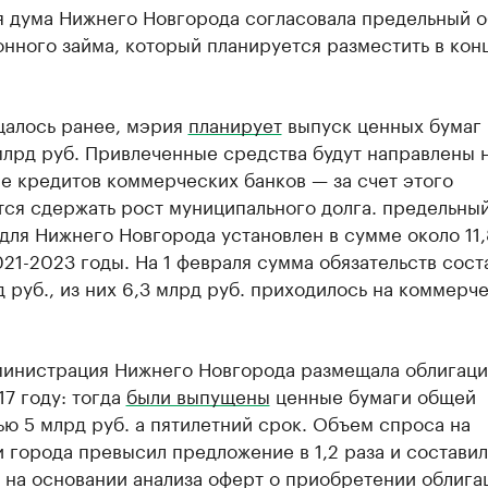
я дума Нижнего Новгорода согласовала предельный 
нного займа, который планируется разместить в кон
щалось ранее, мэрия
планирует
выпуск ценных бумаг 
млрд руб. Привлеченные средства будут направлены 
е кредитов коммерческих банков — за счет этого
тся сдержать рост муниципального долга. предельны
для Нижнего Новгорода установлен в сумме около 11
021-2023 годы. На 1 февраля сумма обязательств сост
д руб., из них 6,3 млрд руб. приходилось на коммерч
министрация Нижнего Новгорода размещала облигац
17 году: тогда
были выпущены
ценные бумаги общей
ю 5 млрд руб. а пятилетний срок. Объем спроса на
 города превысил предложение в 1,2 раза и составил
 на основании анализа оферт о приобретении облига