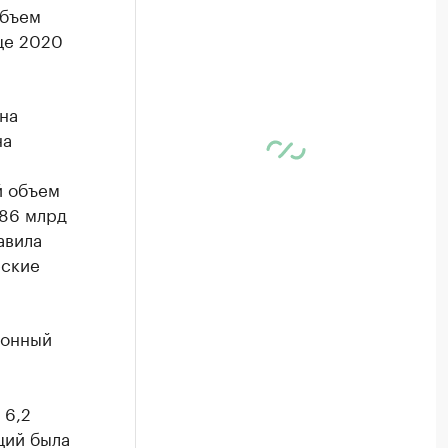
объем
це 2020
на
на
й объем
,86 млрд
авила
еские
ионный
 6,2
ций была