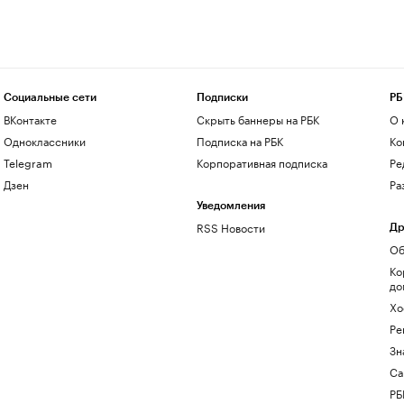
Социальные сети
Подписки
РБ
ВКонтакте
Скрыть баннеры на РБК
О 
Одноклассники
Подписка на РБК
Ко
Telegram
Корпоративная подписка
Ре
Дзен
Ра
Уведомления
RSS Новости
Др
Об
Ко
до
Хо
Ре
Зн
Са
РБ