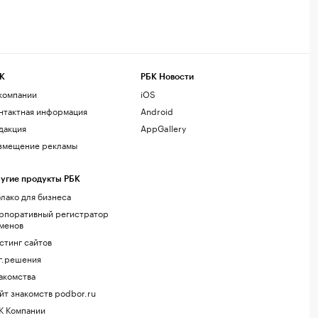
К
РБК Новости
компании
iOS
нтактная информация
Android
дакция
AppGallery
змещение рекламы
угие продукты РБК
лако для бизнеса
рпоративный регистратор
менов
стинг сайтов
г.решения
акомства
йт знакомств podbor.ru
К Компании