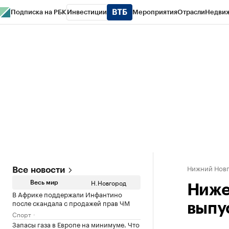
Подписка на РБК
Инвестиции
Мероприятия
Отрасли
Недви
РБК Курсы
РБК Life
Тренды
Визионеры
Национальные проекты
Горо
Газета
Спецпроекты СПб
Конференции СПб
Спецпроекты
Проверк
Нижний Нов
Все новости
Н.Новгород
Весь мир
Ниже
В Африке поддержали Инфантино
после скандала с продажей прав ЧМ
выпу
Спорт
Запасы газа в Европе на минимуме. Что