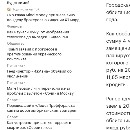
будет зимой
Городска
Подписка на РБК
облигацио
Экс-глава Mind Money признала вину
года.
по «делу брокеров» о хищении ₽7 млрд
Финансы
Как изучали Луну: от изобретения
Как сооб
телескопа до высадки. Видео РБК
сумму 4 
Общество
замещени
Трамп заявил о прогрессе в
урегулировании украинского
планируе
конфликта
которого 
Политика
руб. на 2
Гендиректор «ИжАвиа» объявил об
увольнении
11,85 млр
Политика
кредиты.
Матч Первой лиги перенесли из-за
проблем с вылетом «Сочи» в Москву
Ранее ад
Спорт
заем в 20
Перешедший в «Лидс» Траффорд стал
самым дорогим британским вратарем
стоимость
Спорт
облигации
Как устроены приватные террасы в
млрд руб:
квартирах «Серии плюс»