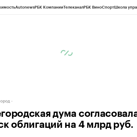
жимость
Autonews
РБК Компании
Телеканал
РБК Вино
Спорт
Школа упра
д
Стиль
Крипто
РБК Бизнес-среда
Дискуссионный клуб
Исследования
К
а контрагентов
Политика
Экономика
Бизнес
Технологии и медиа
Фина
город
городская дума согласовал
ск облигаций на 4 млрд руб.