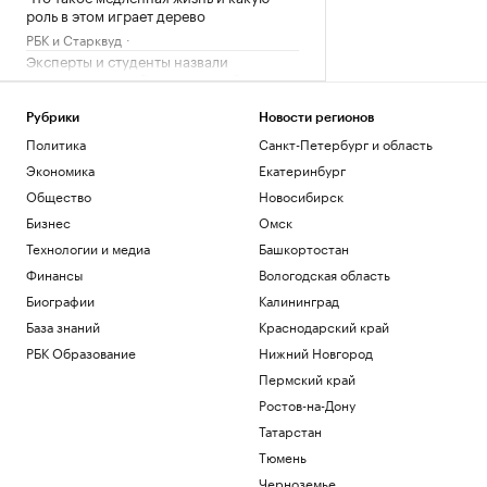
роль в этом играет дерево
РБК и Старквуд
Эксперты и студенты назвали
преимущества обучения за рубежом
РАДИО
Рубрики
Новости регионов
Общество
Политика
Санкт-Петербург и область
Сеул счел санкции Британии против
России угрозой своей
Экономика
Екатеринбург
энергобезопасности
Общество
Новосибирск
Политика
Бизнес
Омск
На 88-м году жизни ушел из жизни
художник Николай Марков
Технологии и медиа
Башкортостан
Общество
Финансы
Вологодская область
Биографии
Калининград
Загрузить еще
База знаний
Краснодарский край
РБК Образование
Нижний Новгород
Пермский край
Ростов-на-Дону
Татарстан
Тюмень
Черноземье