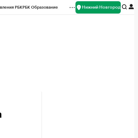
Нижний Новгород
вления РБК
РБК Образование
редитные рейтинги
Франшизы
нсы
Рынок наличной валюты
а