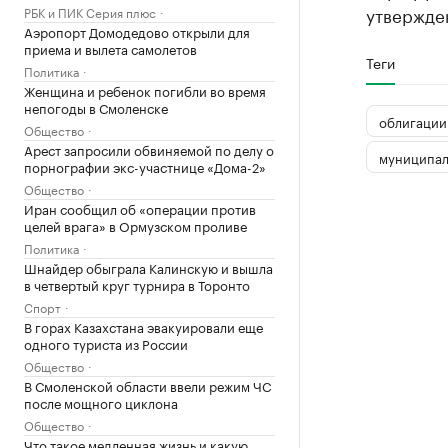
утвержден
РБК и ПИК Серия плюс
Аэропорт Домодедово открыли для
приема и вылета самолетов
Теги
Политика
Женщина и ребенок погибли во время
непогоды в Смоленске
облигации
Общество
Арест запросили обвиняемой по делу о
муниципал
порнографии экс-участнице «Дома-2»
Общество
Иран сообщил об «операции против
целей врага» в Ормузском проливе
Политика
Шнайдер обыграла Калинскую и вышла
в четвертый круг турнира в Торонто
Спорт
В горах Казахстана эвакуировали еще
одного туриста из России
Общество
В Смоленской области ввели режим ЧС
после мощного циклона
Общество
Что такое медленная жизнь и какую