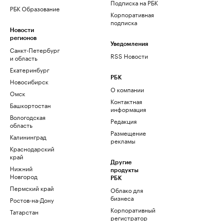
Подписка на РБК
РБК Образование
Корпоративная
подписка
Новости
регионов
Уведомления
Санкт-Петербург
RSS Новости
и область
Екатеринбург
РБК
Новосибирск
О компании
Омск
Контактная
Башкортостан
информация
Вологодская
Редакция
область
Размещение
Калининград
рекламы
Краснодарский
край
Другие
Нижний
продукты
Новгород
РБК
Пермский край
Облако для
бизнеса
Ростов-на-Дону
Корпоративный
Татарстан
регистратор