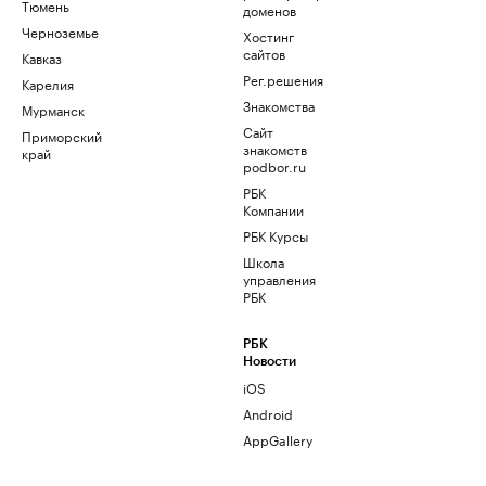
Тюмень
доменов
Черноземье
Хостинг
сайтов
Кавказ
Рег.решения
Карелия
Знакомства
Мурманск
Сайт
Приморский
знакомств
край
podbor.ru
РБК
Компании
РБК Курсы
Школа
управления
РБК
РБК
Новости
iOS
Android
AppGallery