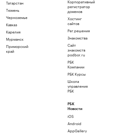
Корпоративный
Татарстан
регистратор
Тюмень
доменов
Черноземье
Хостинг
сайтов
Кавказ
Рег.решения
Карелия
Знакомства
Мурманск
Сайт
Приморский
знакомств
край
podbor.ru
РБК
Компании
РБК Курсы
Школа
управления
РБК
РБК
Новости
iOS
Android
AppGallery