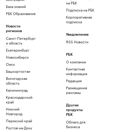
на РБК
База знаний
Подписка на РБК
РБК Образование
Корпоративная
подписка
Новости
регионов
Уведомления
Санкт-Петербург
RSS Новости
и область
Екатеринбург
РБК
Новосибирск
О компании
Омск
Контактная
Башкортостан
информация
Вологодская
Редакция
область
Размещение
Калининград
рекламы
Краснодарский
край
Другие
Нижний
продукты
Новгород
РБК
Пермский край
Облако для
бизнеса
Ростов-на-Дону