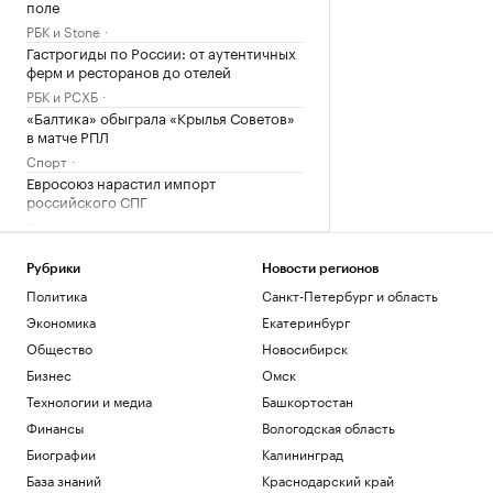
поле
РБК и Stone
Гастрогиды по России: от аутентичных
ферм и ресторанов до отелей
РБК и РСХБ
«Балтика» обыграла «Крылья Советов»
в матче РПЛ
Спорт
Евросоюз нарастил импорт
российского СПГ
Экономика
Вучич пообещал сделать все для
помощи Украине на «европейском
Рубрики
Новости регионов
пути»
Политика
Санкт-Петербург и область
Политика
Экономика
Екатеринбург
Общество
Новосибирск
Загрузить еще
Бизнес
Омск
Технологии и медиа
Башкортостан
Финансы
Вологодская область
Биографии
Калининград
База знаний
Краснодарский край