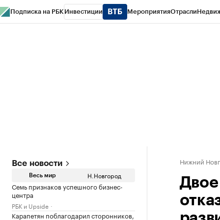
Подписка на РБК
Инвестиции
Мероприятия
Отрасли
Недви
РБК Курсы
РБК Life
Тренды
Визионеры
Национальные проекты
Горо
Газета
Спецпроекты СПб
Конференции СПб
Спецпроекты
Проверк
Нижний Нов
Все новости
Н.Новгород
Весь мир
Двое
Семь признаков успешного бизнес-
центра
отказ
РБК и Upside
Карапетян поблагодарил сторонников,
разв