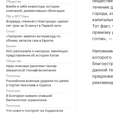
обществе
Общество
течение д
Влюби в себя инвестора: истории
компаний, разместивших облигации
города, 
РБК и МСП Банк
капитальн
Форвард «Нижнего Новгорода» сделал
Тот факт,
хет-трик за 14 минут в Первой лиге
Спорт
прямому 
«Газпром» заметил антирекорд по
готов», —
объему запасов газа в Европе
Бизнес
Напомним
WSJ рассказала о находках, меняющих
представление об истории Китая
которого
Общество
благоуст
Иран атаковал ракетами танкер
данной те
эмиратской госнефтекомпании
предложен
Политика
Российские военные ударили по целям
рекоменд
в портах Николаев и Одесса
Политика
В Болгарии назвали упавший
беспилотник украинским
Политика
Что нового построят на Ходынском