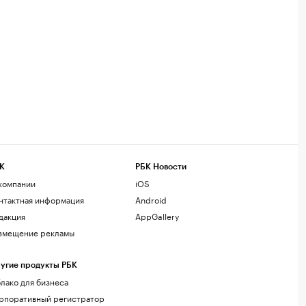
К
РБК Новости
компании
iOS
нтактная информация
Android
дакция
AppGallery
змещение рекламы
угие продукты РБК
лако для бизнеса
рпоративный регистратор