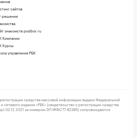
менов
стинг сайтов
г.решения
акомства
йт знакомств podbor.ru
К Компании
К Курсы
ола управления РБК
регистрации средства массовой информации выдано Федеральной
и сетевого издания «РБК» (свидетельство о регистрации средства
ор) 03.12.2021 за номером ЭЛ №ФС77-82385) сопровождаются