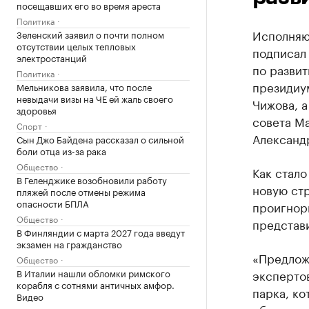
посещавших его во время ареста
Политика
Исполняю
Зеленский заявил о почти полном
отсутствии целых тепловых
подписа
электростанций
по разви
Политика
президиу
Мельникова заявила, что после
невыдачи визы на ЧЕ ей жаль своего
Чижова, а
здоровья
совета М
Спорт
Александ
Сын Джо Байдена рассказал о сильной
боли отца из-за рака
Общество
Как стало
В Геленджике возобновили работу
новую стр
пляжей после отмены режима
опасности БПЛА
проигнор
Общество
представ
В Финляндии с марта 2027 года введут
экзамен на гражданство
«Предложе
Общество
В Италии нашли обломки римского
экспертов
корабля с сотнями античных амфор.
парка, к
Видео