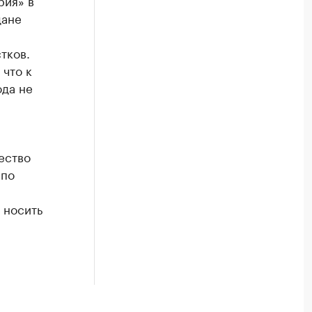
рия» в
дане
тков.
 что к
да не
.
ество
 по
 носить