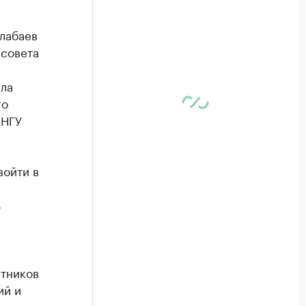
лабаев
 совета
ла
го
ННГУ
войти в
8
итников
ий и