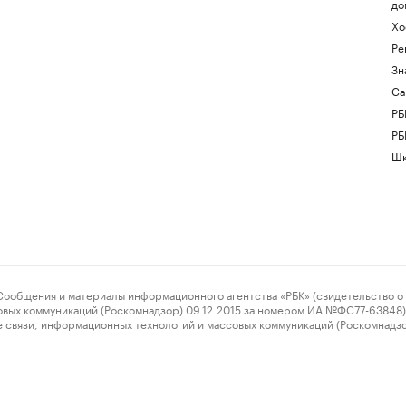
до
Хо
Ре
Зн
Са
РБ
РБ
Шк
ения и материалы информационного агентства «РБК» (свидетельство о 
овых коммуникаций (Роскомнадзор) 09.12.2015 за номером ИА №ФС77-63848) 
 связи, информационных технологий и массовых коммуникаций (Роскомнадз