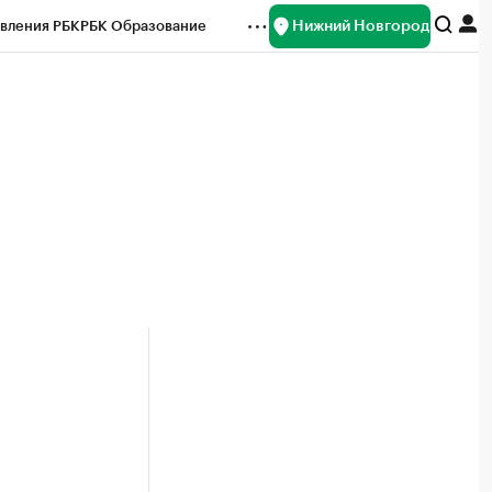
Нижний Новгород
вления РБК
РБК Образование
редитные рейтинги
Франшизы
нсы
Рынок наличной валюты