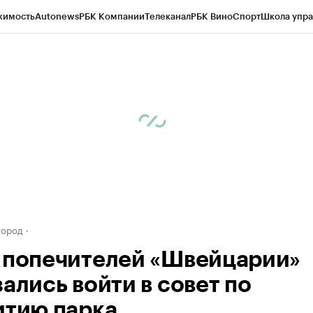
жимость
Autonews
РБК Компании
Телеканал
РБК Вино
Спорт
Школа упра
д
Стиль
Крипто
РБК Бизнес-среда
Дискуссионный клуб
Исследования
К
а контрагентов
Политика
Экономика
Бизнес
Технологии и медиа
Фина
город
 попечителей «Швейцарии»
ались войти в совет по
итию парка