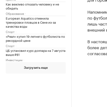
Как вежливо отказать человеку и не
обидеть
Напомним
Образование
по футбол
European Aquatics отменила
тренировки пловцов в Сене из-за
лишь част
качества воды
внешний 
Спорт
«Реал» купил 19-летнего футболиста по
рекордной цене
В настоя
Спорт
более дет
ЦБ установил курс доллара на 7 августа
согласов
выше ₽81
Инвестиции
Загрузить еще