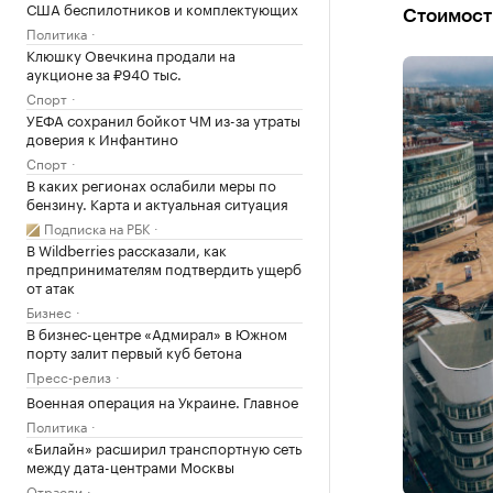
США беспилотников и комплектующих
Стоимость
Политика
Клюшку Овечкина продали на
аукционе за ₽940 тыс.
Спорт
УЕФА сохранил бойкот ЧМ из-за утраты
доверия к Инфантино
Спорт
В каких регионах ослабили меры по
бензину. Карта и актуальная ситуация
Подписка на РБК
В Wildberries рассказали, как
предпринимателям подтвердить ущерб
от атак
Бизнес
В бизнес-центре «Адмирал» в Южном
порту залит первый куб бетона
Пресс-релиз
Военная операция на Украине. Главное
Политика
«Билайн» расширил транспортную сеть
между дата-центрами Москвы
Отрасли