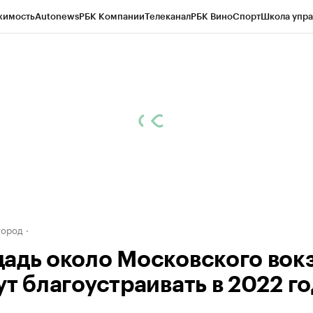
жимость
Autonews
РБК Компании
Телеканал
РБК Вино
Спорт
Школа упра
д
Стиль
Крипто
РБК Бизнес-среда
Дискуссионный клуб
Исследования
К
а контрагентов
Политика
Экономика
Бизнес
Технологии и медиа
Фина
город
адь около Московского вок
ут благоустраивать в 2022 г