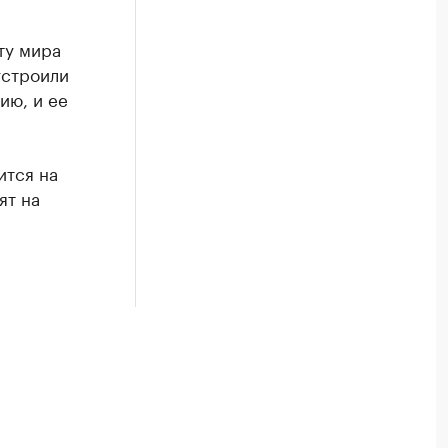
ту мира
устроили
ию, и ее
ится на
ят на