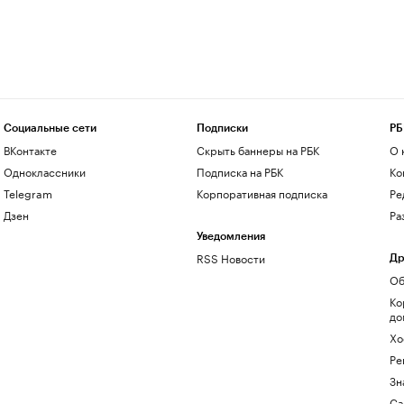
Социальные сети
Подписки
РБ
ВКонтакте
Скрыть баннеры на РБК
О 
Одноклассники
Подписка на РБК
Ко
Telegram
Корпоративная подписка
Ре
Дзен
Ра
Уведомления
RSS Новости
Др
Об
Ко
до
Хо
Ре
Зн
Са