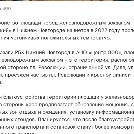
а 800
ройство площади перед железнодорожным вокзалом
кий» в Нижнем Новгороде начнется в 2022 году посл
ения устойчивых положительных температур.
казали РБК Нижний Новгород в АНО «Центр 800», пло
лезнодорожным вокзалом – это территория, располо
ой стороне пл. Революции, ограниченной ул. Даля, ул
, проезжей частью пл. Революции и красной линией
.
я благоустройства территории площади у железнодо
со стороны касс предполагает обновление мощения, 
ных зон отдыха и ожидания, установку информационн
нных стендов. Планируется, что после благоустройс
нного транспорта и остановок станут более комфор
ан и туристов.