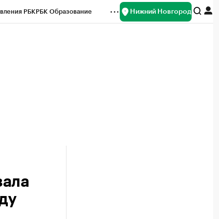
Нижний Новгород
вления РБК
РБК Образование
редитные рейтинги
Франшизы
нсы
Рынок наличной валюты
зала
оду