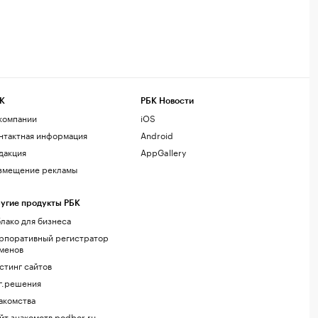
К
РБК Новости
компании
iOS
нтактная информация
Android
дакция
AppGallery
змещение рекламы
угие продукты РБК
лако для бизнеса
рпоративный регистратор
менов
стинг сайтов
г.решения
акомства
йт знакомств podbor.ru