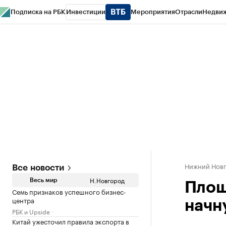
Подписка на РБК
Инвестиции
Мероприятия
Отрасли
Недви
РБК Курсы
РБК Life
Тренды
Визионеры
Национальные проекты
Горо
Газета
Спецпроекты СПб
Конференции СПб
Спецпроекты
Проверк
Нижний Нов
Все новости
Н.Новгород
Весь мир
Площ
Семь признаков успешного бизнес-
центра
начн
РБК и Upside
Китай ужесточил правила экспорта в