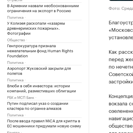
В Армении назвали необоснованными
Фото: Сред
ограничения на экспорт в Россию
Политика
Благоуст
У Колизея раскопали «казармы
древнеримских пожарных».
«Московс
Фотографии
установл
Общество
Генпрокуратура признала
Как расс
нежелательным фонд Human Rights
Foundation
перед же
Политика
по нечетн
Аэропорт Жуковский закрыли для
Советской
полетов
Политика
застройки
Влюби в себя инвестора: истории
компаний, разместивших облигации
Концепци
РБК и МСП Банк
вокзала 
Путин подписал указ о создании
кластера по огранке алмазов
озеленен
Политика
навигацио
После ввода правил MiCA для крипты в
обществе
ЕС мошенники придумали новую схему
для горож
Крипто