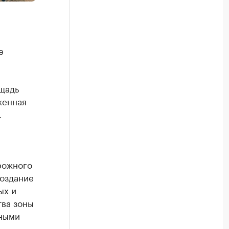
е
щадь
женная
.
рожного
создание
ых и
тва зоны
тными