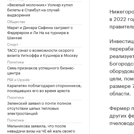
«Веселый молочник» Уолкер купил
билеты в Стамбул на случай
Нижегоро
выдворения
в 2022 го
Общество
правитель
Марат и Динара Сафины сыграют с
Федерером и Ли На на турнире в
Шанхае
Инвестиц
Спорт
перераба
ТАСС узнал о возможности скорого
реализуе
визита Уиткоффа и Кушнера в Москву
Политика
Богородс
Семь признаков успешного бизнес-
оборудова
центра
цели, пом
РБК и Upside
размере 
Карапетян поблагодарил сторонников,
посещавших его во время ареста
области.
Политика
Зеленский заявил о почти полном
Фермер пл
отсутствии целых тепловых
электростанций
других фе
Политика
пчеловод
Мельникова заявила, что после
невыдачи визы на ЧЕ ей жаль своего