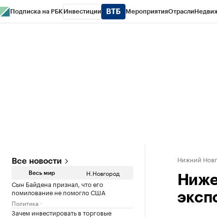
Подписка на РБК
Инвестиции
Мероприятия
Отрасли
Недви
РБК Курсы
РБК Life
Тренды
Визионеры
Национальные проекты
Горо
Газета
Спецпроекты СПб
Конференции СПб
Спецпроекты
Проверк
Нижний Нов
Все новости
Н.Новгород
Весь мир
Ниже
Сын Байдена признал, что его
помилование не помогло США
эксп
Политика
Зачем инвестировать в торговые