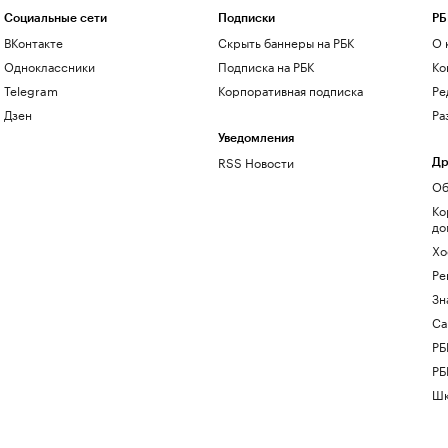
Социальные сети
Подписки
РБ
ВКонтакте
Скрыть баннеры на РБК
О 
Одноклассники
Подписка на РБК
Ко
Telegram
Корпоративная подписка
Ре
Дзен
Ра
Уведомления
RSS Новости
Др
Об
Ко
до
Хо
Ре
Зн
Са
РБ
РБ
Шк