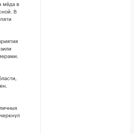
 мёда в
сной. В
 пяти
приятия
азили
мерами.
ласти,
ен.
зличных
дчеркнул