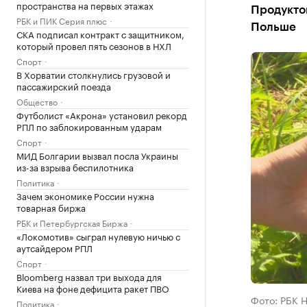
пространства на первых этажах
Продукто
РБК и ПИК Серия плюс
Польше
СКА подписал контракт с защитником,
который провел пять сезонов в НХЛ
Спорт
В Хорватии столкнулись грузовой и
пассажирский поезда
Общество
Футболист «Акрона» установил рекорд
РПЛ по заблокированным ударам
Спорт
МИД Болгарии вызвал посла Украины
из-за взрыва беспилотника
Политика
Зачем экономике России нужна
товарная биржа
РБК и Петербургская Биржа
«Локомотив» сыграл нулевую ничью с
аутсайдером РПЛ
Спорт
Bloomberg назвал три выхода для
Киева на фоне дефицита ракет ПВО
Фото: РБК 
Политика