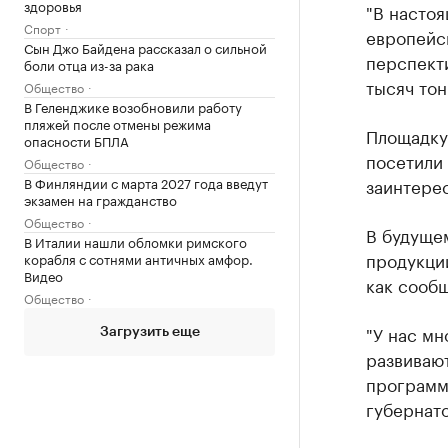
здоровья
"В настоя
Спорт
европейск
Сын Джо Байдена рассказал о сильной
перспекти
боли отца из-за рака
тысяч тон
Общество
В Геленджике возобновили работу
пляжей после отмены режима
Площадку
опасности БПЛА
посетили
Общество
заинтере
В Финляндии с марта 2027 года введут
экзамен на гражданство
Общество
В будуще
В Италии нашли обломки римского
продукци
корабля с сотнями античных амфор.
Видео
как сообщ
Общество
"У нас мн
Загрузить еще
развивают
программа
губернато