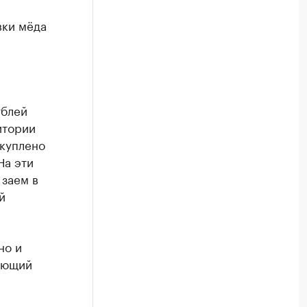
вки мёда
ублей
итории
акуплено
На эти
 заем в
й
но и
няющий