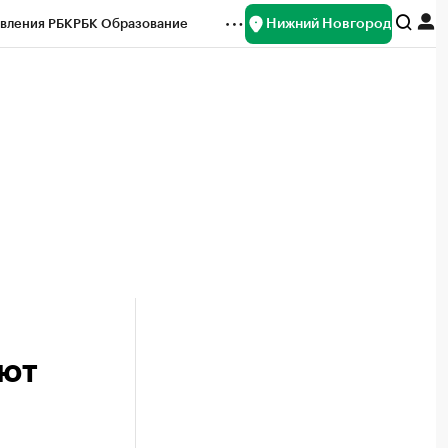
Нижний Новгород
вления РБК
РБК Образование
редитные рейтинги
Франшизы
нсы
Рынок наличной валюты
ют