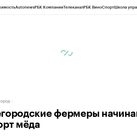
жимость
Autonews
РБК Компании
Телеканал
РБК Вино
Спорт
Школа упра
д
Стиль
Крипто
РБК Бизнес-среда
Дискуссионный клуб
Исследования
К
а контрагентов
Политика
Экономика
Бизнес
Технологии и медиа
Фина
город
городские фермеры начина
орт мёда