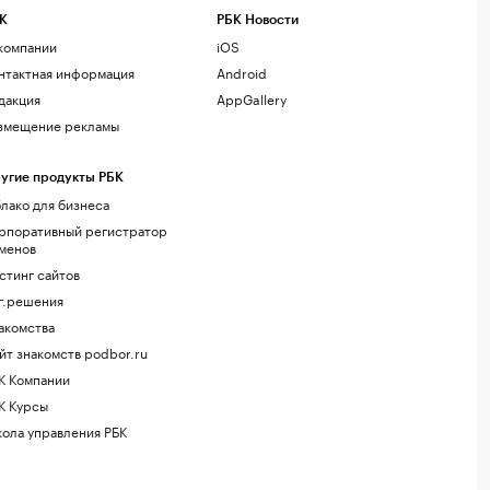
К
РБК Новости
компании
iOS
нтактная информация
Android
дакция
AppGallery
змещение рекламы
угие продукты РБК
лако для бизнеса
рпоративный регистратор
менов
стинг сайтов
г.решения
акомства
йт знакомств podbor.ru
К Компании
К Курсы
ола управления РБК