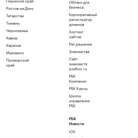
Пермский край
Облако для
бизнеса
Ростов-на-Дону
Корпоративный
Татарстан
регистратор
Тюмень
доменов
Черноземье
Хостинг
сайтов
Кавказ
Рег.решения
Карелия
Знакомства
Мурманск
Сайт
Приморский
знакомств
край
podbor.ru
РБК
Компании
РБК Курсы
Школа
управления
РБК
РБК
Новости
iOS