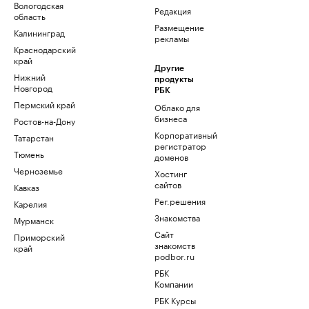
Вологодская
Редакция
область
Размещение
Калининград
рекламы
Краснодарский
край
Другие
Нижний
продукты
Новгород
РБК
Пермский край
Облако для
бизнеса
Ростов-на-Дону
Корпоративный
Татарстан
регистратор
Тюмень
доменов
Черноземье
Хостинг
сайтов
Кавказ
Рег.решения
Карелия
Знакомства
Мурманск
Сайт
Приморский
знакомств
край
podbor.ru
РБК
Компании
РБК Курсы