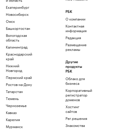
Екатеринбург
РБК
Новосибирск
О компании
Омск
Контактная
Башкортостан
информация
Вологодская
Редакция
область
Размещение
Калининград
рекламы
Краснодарский
край
Другие
Нижний
продукты
Новгород
РБК
Пермский край
Облако для
бизнеса
Ростов-на-Дону
Корпоративный
Татарстан
регистратор
Тюмень
доменов
Черноземье
Хостинг
сайтов
Кавказ
Рег.решения
Карелия
Знакомства
Мурманск