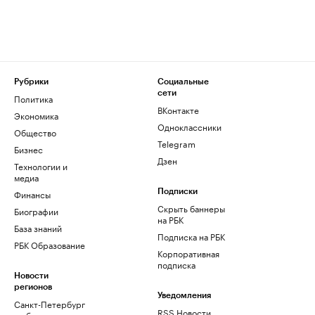
Рубрики
Социальные
сети
Политика
ВКонтакте
Экономика
Одноклассники
Общество
Telegram
Бизнес
Дзен
Технологии и
медиа
Финансы
Подписки
Скрыть баннеры
Биографии
на РБК
База знаний
Подписка на РБК
РБК Образование
Корпоративная
подписка
Новости
регионов
Уведомления
Санкт-Петербург
RSS Новости
и область