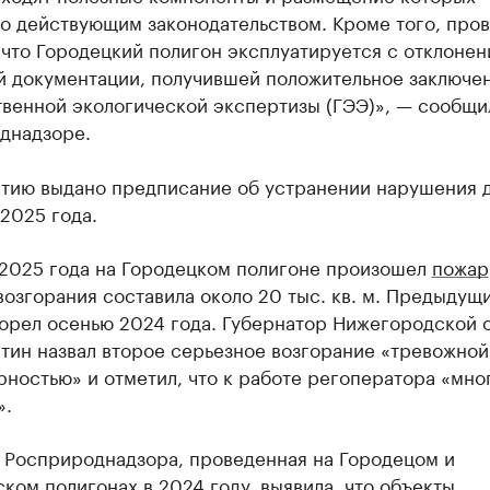
о действующим законодательством. Кроме того, про
 что Городецкий полигон эксплуатируется с отклонен
й документации, получившей положительное заключе
твенной экологической экспертизы (ГЭЭ)», — сообщи
днадзоре.
тию выдано предписание об устранении нарушения 
2025 года.
 2025 года на Городецком полигоне произошел
пожар
озгорания составила около 20 тыс. кв. м. Предыдущ
горел осенью 2024 года. Губернатор Нижегородской 
тин назвал второе серьезное возгорание «тревожной
ностью» и отметил, что к работе регоператора «мно
».
 Росприроднадзора, проведенная на Городецом и
ком полигонах в 2024 году,
выявила
, что объекты