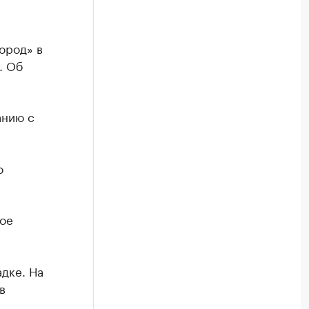
в
ород» в
. Об
анию с
о
ное
дке. На
в