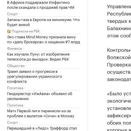
В Африке поддержали Инфантино
Управлен
после скандала с продажей прав ЧМ
Республи
Спорт
Запасы газа в Европе на минимуме. Что
твердых 
будет зимой
Балахнин
Подписка на РБК
этом соо
Экс-глава Mind Money признала вину
по «делу брокеров» о хищении ₽7 млрд
Финансы
Контроль
Как изучали Луну: от изобретения
Волжской
телескопа до высадки. Видео РБК
Проверка 
Общество
осуществ
Трамп заявил о прогрессе в
урегулировании украинского
законодат
конфликта
Политика
«Было уст
Гендиректор «ИжАвиа» объявил об
увольнении
экологич
Политика
установле
Матч Первой лиги перенесли из-за
зафиксир
проблем с вылетом «Сочи» в Москву
обоих пол
Спорт
Перешедший в «Лидс» Траффорд стал
которых 