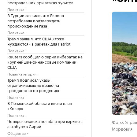
пострадавших при атаках хуситов
Политика
В Турции заявили, что Европа
потребовала подтверждать
происхождение газа
Политика
Трамп заявил, что США «тоже
нуждаются» в ракетах для Patriot
Политика
Reuters сообщил о серии кибератак на
крупнейшие финансовые компании
США
Новая категория
Трамп подписал указы,
ограничивающие право на
гражданство по рождению
Политика
В Пензенской области ввели план
«Ковер»
Политика
Четыре человека погибли при взрыве в
Фото: Упра
автобусе в Сирии
Мордовия
Общество