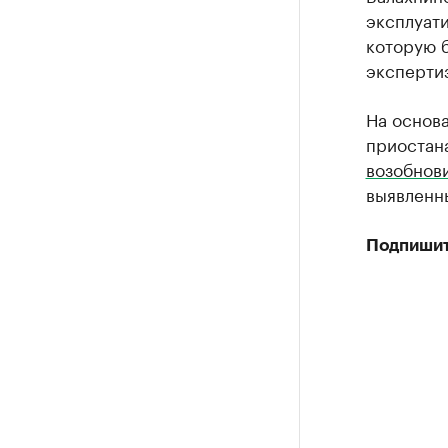
эксплуати
которую 
эксперти
На основа
приостана
возобнов
выявленн
Подпишит