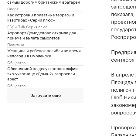
самым дорогим британским вратарем
запрещен
Спорт
показала,
Как устроены приватные террасы в
квартирах «Серии плюс»
проектно
РБК и ПИК Серия плюс
государс
Аэропорт Домодедово открыли для
Росприро
приема и вылета самолетов
Политика
Женщина и ребенок погибли во время
Предприя
непогоды в Смоленске
сентября 
Общество
Обвиняемой по делу о порнографии
В апреле
экс-участнице «Дома-2» запросили
арест
Площадь в
Общество
полигон 
Глеб Ники
Загрузить еще
закономер
вопросов
Проверка
Балахнинс