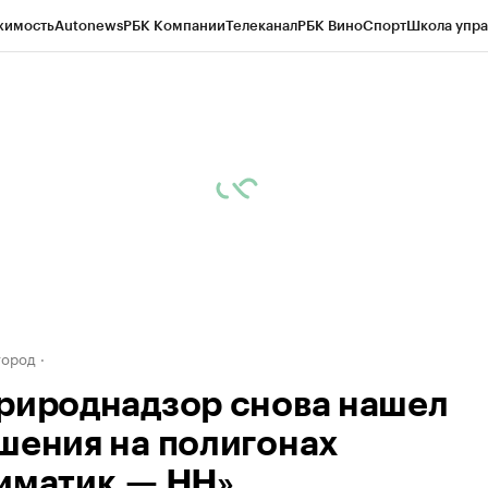
жимость
Autonews
РБК Компании
Телеканал
РБК Вино
Спорт
Школа упра
д
Стиль
Крипто
РБК Бизнес-среда
Дискуссионный клуб
Исследования
К
а контрагентов
Политика
Экономика
Бизнес
Технологии и медиа
Фина
город
рироднадзор снова нашел
шения на полигонах
иматик — НН»