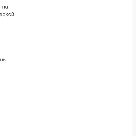
 на
еской
ны.