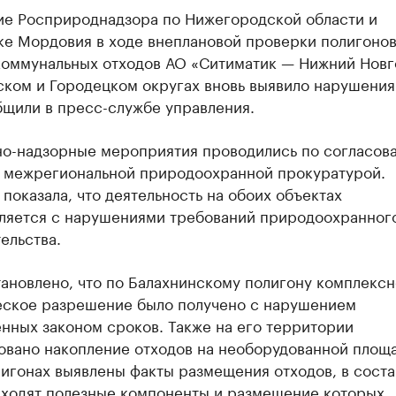
ие Росприроднадзора по Нижегородской области и
ке Мордовия в ходе внеплановой проверки полигоно
коммунальных отходов АО «Ситиматик — Нижний Новг
ском и Городецком округах вновь выявило нарушения
бщили в пресс-службе управления.
но-надзорные мероприятия проводились по согласов
 межрегиональной природоохранной прокуратурой.
показала, что деятельность на обоих объектах
ляется с нарушениями требований природоохранног
ельства.
ановлено, что по Балахнинскому полигону комплекс
еское разрешение было получено с нарушением
нных законом сроков. Также на его территории
овано накопление отходов на необорудованной площа
игонах выявлены факты размещения отходов, в соста
входят полезные компоненты и размещение которых