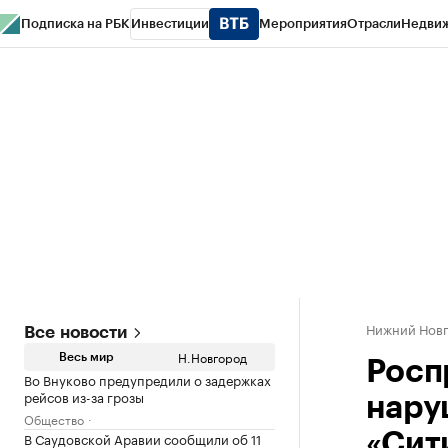
Подписка на РБК
Инвестиции
Мероприятия
Отрасли
Недви
РБК Курсы
РБК Life
Тренды
Визионеры
Национальные проекты
Горо
Газета
Спецпроекты СПб
Конференции СПб
Спецпроекты
Проверк
Нижний Нов
Все новости
Н.Новгород
Весь мир
Росп
Во Внуково предупредили о задержках
рейсов из-за грозы
нару
Общество
В Саудовской Аравии сообщили об 11
«Сит