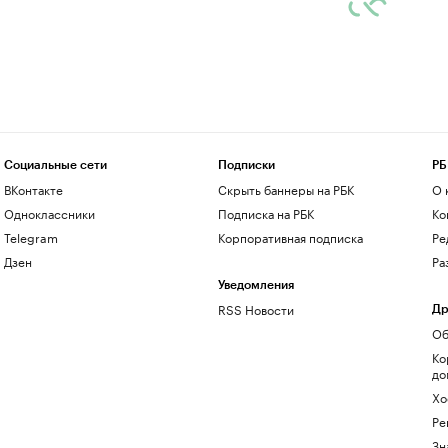
Социальные сети
Подписки
РБ
ВКонтакте
Скрыть баннеры на РБК
О 
Одноклассники
Подписка на РБК
Ко
Telegram
Корпоративная подписка
Ре
Дзен
Ра
Уведомления
RSS Новости
Др
Об
Ко
до
Хо
Ре
Зн