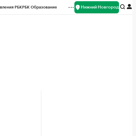
Нижний Новгород
вления РБК
РБК Образование
редитные рейтинги
Франшизы
нсы
Рынок наличной валюты