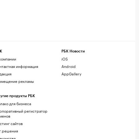
К
РБК Новости
компании
iOS
нтактная информация
Android
дакция
AppGallery
змещение рекламы
угие продукты РБК
лако для бизнеса
рпоративный регистратор
менов
стинг сайтов
г.решения
акомства