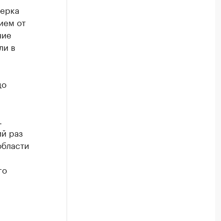
верка
ием от
ние
ли в
до
.
ий раз
области
го