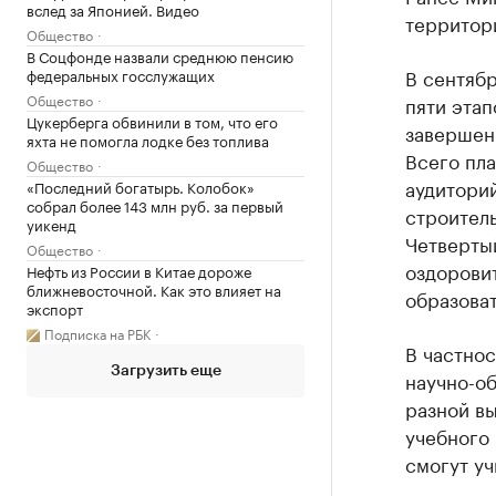
вслед за Японией. Видео
территор
Общество
В Соцфонде назвали среднюю пенсию
В сентяб
федеральных госслужащих
Общество
пяти этап
Цукерберга обвинили в том, что его
завершени
яхта не помогла лодке без топлива
Всего пла
Общество
аудиторий
«Последний богатырь. Колобок»
собрал более 143 млн руб. за первый
строитель
уикенд
Четверты
Общество
оздорови
Нефть из России в Китае дороже
ближневосточной. Как это влияет на
образоват
экспорт
Подписка на РБК
В частнос
Загрузить еще
научно-об
разной в
учебного 
смогут уч