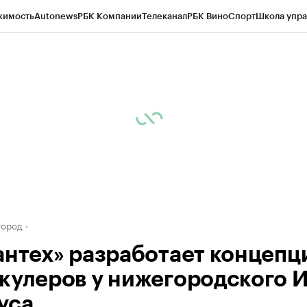
жимость
Autonews
РБК Компании
Телеканал
РБК Вино
Спорт
Школа упра
д
Стиль
Крипто
РБК Бизнес-среда
Дискуссионный клуб
Исследования
К
а контрагентов
Политика
Экономика
Бизнес
Технологии и медиа
Фина
город
антех» разработает концеп
кулеров у нижегородского И
уса