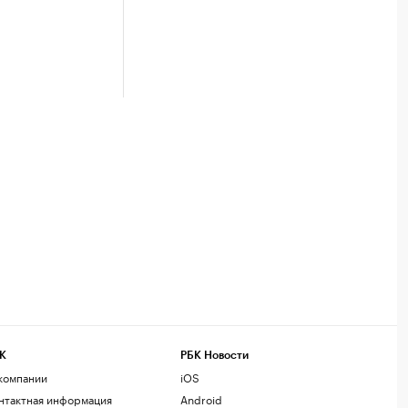
К
РБК Новости
компании
iOS
нтактная информация
Android