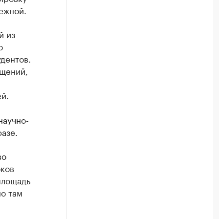
ежной.
й из
о
удентов.
ещений,
й.
научно-
фазе.
во
оков
площадь
но там