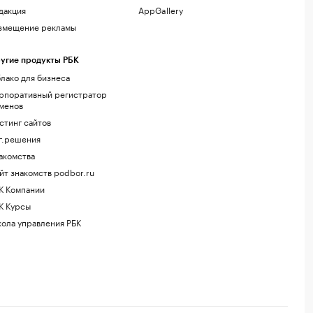
дакция
AppGallery
змещение рекламы
угие продукты РБК
лако для бизнеса
рпоративный регистратор
менов
стинг сайтов
г.решения
акомства
йт знакомств podbor.ru
К Компании
К Курсы
ола управления РБК