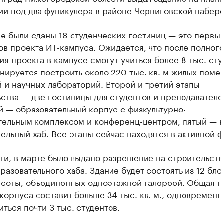
ии под два фуникулера в районе Черниговской набер
ре были
сданы
18 студенческих гостиниц — это первы
ов проекта ИТ-кампуса. Ожидается, что после полног
я проекта в кампусе смогут учиться более 8 тыс. ст
нируется построить около 220 тыс. кв. м жилых пом
 и научных лабораторий. Второй и третий этапы
ства — две гостиницы для студентов и преподавателе
й — образовательный корпус с физкультурно-
тельным комплексом и конференц-центром, пятый — 
ельный хаб. Все этапы сейчас находятся в активной 
ти, в марте было выдано
разрешение
на строительст
разовательного хаба. Здание будет состоять из 12 бл
ысоты, объединенных одноэтажной галереей. Общая 
корпуса составит больше 34 тыс. кв. м., одновремен
иться почти 3 тыс. студентов.