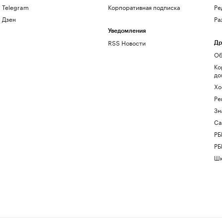
Telegram
Корпоративная подписка
Ре
Дзен
Ра
Уведомления
RSS Новости
Др
Об
Ко
до
Хо
Ре
Зн
Са
РБ
РБ
Шк