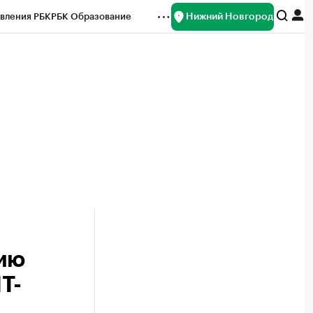
Нижний Новгород
вления РБК
РБК Образование
редитные рейтинги
Франшизы
нсы
Рынок наличной валюты
цию
Т-