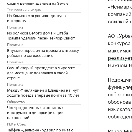
самым ценным зданием на Земле
«Неймарк
Технологии и медиа
компаний
На Камчатке ограничат доступ к
ссылкой н
интернету
Политика
Из роликов Белого дома и штаба
АО «Урба
Трампа удалили песни Тейлор Свифт
конкурса 
Политика
максималь
Внуково перешел на прием и отправку
рейсов по согласованию
реализуе
Политика
Нижнем Н
Самый старый президент в мире уже
два месяца не появлялся в своей
стране
Подрядчи
Политика
фуникулер
Между Финляндией и Швецией начнут
набережн
ходить поезда впервые почти за 40 лет
обосноват
Общество
Четыре доступных и понятных
изыскате
инструмента диверсификации
соблюден
накоплений
РБК и Сбер
Тайфун «Дельфин» ударил по Китаю
Ранее Ми