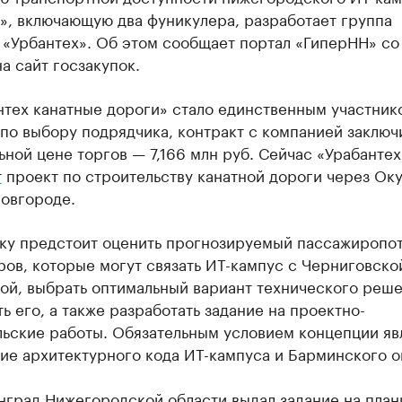
», включающую два фуникулера, разработает группа
 «Урбантех». Об этом сообщает портал «ГиперНН» со
а сайт госзакупок.
нтех канатные дороги» стало единственным участник
по выбору подрядчика, контракт с компанией заключ
ной цене торгов — 7,166 млн руб. Сейчас «Урабантех
т
проект по строительству канатной дороги через Оку
овгороде.
ку предстоит оценить прогнозируемый пассажиропо
ов, которые могут связать ИТ-кампус с Черниговско
ой, выбрать оптимальный вариант технического реше
ь его, а также разработать задание на проектно-
льские работы. Обязательным условием концепции яв
ие архитектурного кода ИТ-кампуса и Барминского о
нград Нижегородской области выдал задание на план