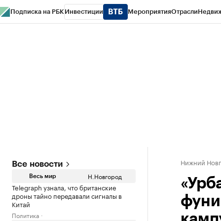
Подписка на РБК
Инвестиции
Мероприятия
Отрасли
Недви
РБК Курсы
РБК Life
Тренды
Визионеры
Национальные проекты
Горо
Газета
Спецпроекты СПб
Конференции СПб
Спецпроекты
Проверк
Нижний Нов
Все новости
Н.Новгород
Весь мир
«Урб
Telegraph узнала, что британские
дроны тайно передавали сигналы в
фуни
Китай
Политика
камп