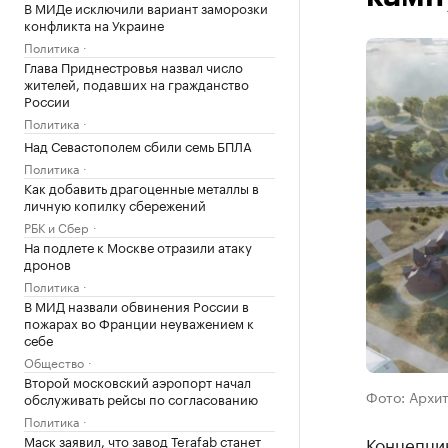
В МИДе исключили вариант заморозки
конфликта на Украине
Политика
Глава Приднестровья назвал число
жителей, подавших на гражданство
России
Политика
Над Севастополем сбили семь БПЛА
Политика
Как добавить драгоценные металлы в
личную копилку сбережений
РБК и Сбер
На подлете к Москве отразили атаку
дронов
Политика
В МИД назвали обвинения России в
пожарах во Франции неуважением к
себе
Общество
Второй московский аэропорт начал
Фото: Архи
обслуживать рейсы по согласованию
Политика
Концепци
Маск заявил, что завод Terafab станет