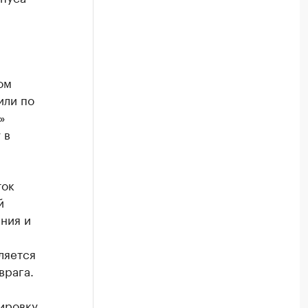
ом
или по
»
 в
ток
й
ния и
ляется
врага.
ировку