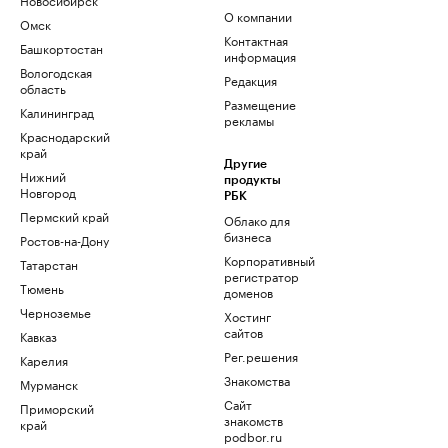
О компании
Омск
Контактная
Башкортостан
информация
Вологодская
Редакция
область
Размещение
Калининград
рекламы
Краснодарский
край
Другие
Нижний
продукты
Новгород
РБК
Пермский край
Облако для
бизнеса
Ростов-на-Дону
Корпоративный
Татарстан
регистратор
Тюмень
доменов
Черноземье
Хостинг
сайтов
Кавказ
Рег.решения
Карелия
Знакомства
Мурманск
Сайт
Приморский
знакомств
край
podbor.ru