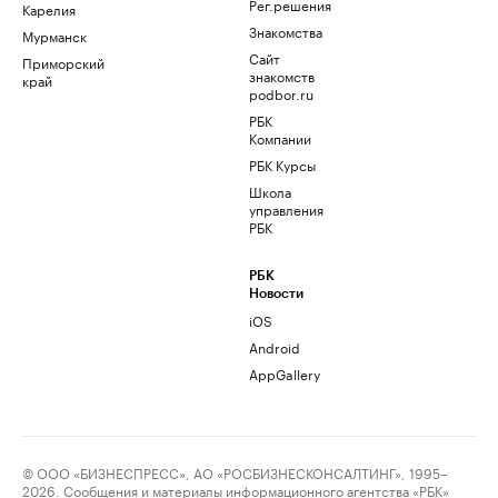
Рег.решения
Карелия
Знакомства
Мурманск
Сайт
Приморский
знакомств
край
podbor.ru
РБК
Компании
РБК Курсы
Школа
управления
РБК
РБК
Новости
iOS
Android
AppGallery
© ООО «БИЗНЕСПРЕСС», АО «РОСБИЗНЕСКОНСАЛТИНГ», 1995–
2026. Сообщения и материалы информационного агентства «РБК»