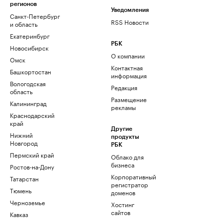
регионов
Уведомления
Санкт-Петербург
RSS Новости
и область
Екатеринбург
РБК
Новосибирск
О компании
Омск
Контактная
Башкортостан
информация
Вологодская
Редакция
область
Размещение
Калининград
рекламы
Краснодарский
край
Другие
Нижний
продукты
Новгород
РБК
Пермский край
Облако для
бизнеса
Ростов-на-Дону
Корпоративный
Татарстан
регистратор
Тюмень
доменов
Черноземье
Хостинг
сайтов
Кавказ