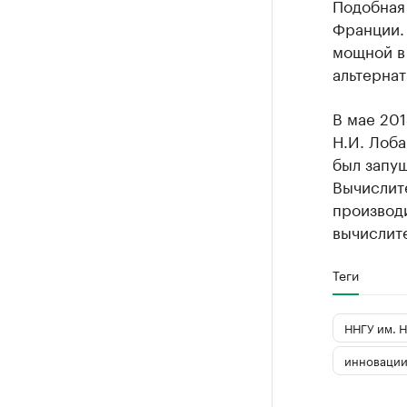
Подобная 
Франции. 
мощной в 
альтернат
В мае 20
Н.И. Лоб
был запу
Вычислит
производи
вычислите
Теги
ННГУ им. Н
инноваци