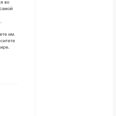
я во
 самой
.
ете им.
рситете
ире.