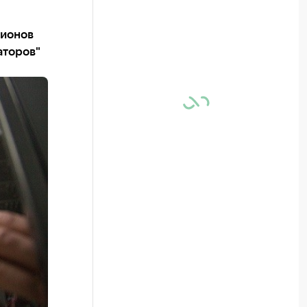
гионов
аторов"