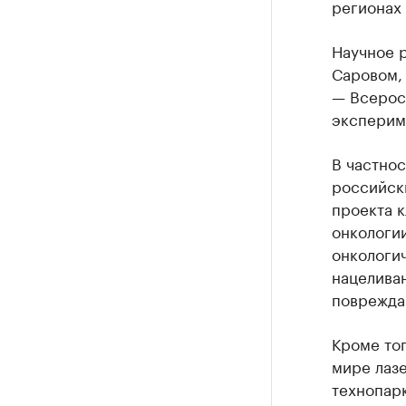
регионах 
Научное 
Саровом,
— Всерос
эксперим
В частно
российск
проекта к
онкологии
онкологич
нацелива
повреждаю
Кроме тог
мире лазе
технопарк