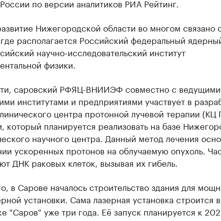
России по версии аналитиков РИА Рейтинг.
развитие Нижегородской области во многом связано 
 где располагается Российский федеральный ядерны
сийский научно-исследовательский институт
ентальной физики.
сти, саровский РФЯЦ-ВНИИЭФ совместно с ведущими
ими институтами и предприятиями участвует в разра
линического центра протонной лучевой терапии (КЦ 
, который планируется реализовать на базе Нижегор
еского научного центра. Данный метод лечения осно
нии ускоренных протонов на облучаемую опухоль. Ча
т ДНК раковых клеток, вызывая их гибель.
о, в Сарове началось строительство здания для мощ
рной установки. Сама лазерная установка строится в
е "Саров" уже три года. Её запуск планируется к 202