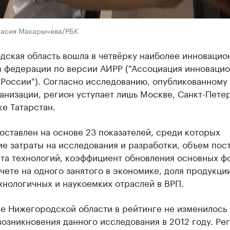
тасия Макарычева/РБК
дская область вошла в четвёрку наиболее инновацио
в федерации по версии АИРР ("Ассоциация инноваци
России"). Согласно исследованию, опубликованному
анизации, регион уступает лишь Москве, Санкт-Пете
е Татарстан.
оставлен на основе 23 показателей, среди которых
е затраты на исследования и разработки, объем пос
рта технологий, коэффициент обновления основных ф
чете на одного занятого в экономике, доля продукци
нологичных и наукоемких отраслей в ВРП.
е Нижегородской области в рейтинге не изменилось 
озникновения данного исследования в 2012 году. Рег