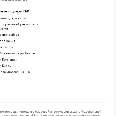
угие продукты РБК
лако для бизнеса
рпоративный регистратор
менов
стинг сайтов
г.решения
акомства
йт знакомств podbor.ru
К Компании
К Курсы
ола управления РБК
регистрации средства массовой информации выдано Федеральной
и сетевого издания «РБК» (свидетельство о регистрации средства