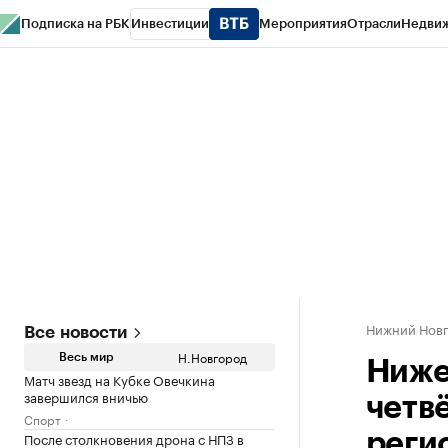
Подписка на РБК
Инвестиции
Мероприятия
Отрасли
Недви
РБК Курсы
РБК Life
Тренды
Визионеры
Национальные проекты
Горо
Газета
Спецпроекты СПб
Конференции СПб
Спецпроекты
Проверк
Нижний Нов
Все новости
Н.Новгород
Весь мир
Ниже
Матч звезд на Кубке Овечкина
завершился вничью
четв
Спорт
После столкновения дрона с НПЗ в
реги