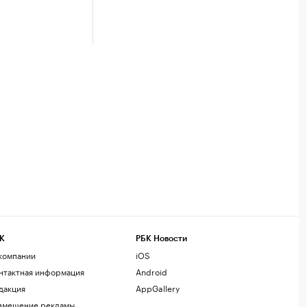
К
РБК Новости
компании
iOS
нтактная информация
Android
дакция
AppGallery
змещение рекламы