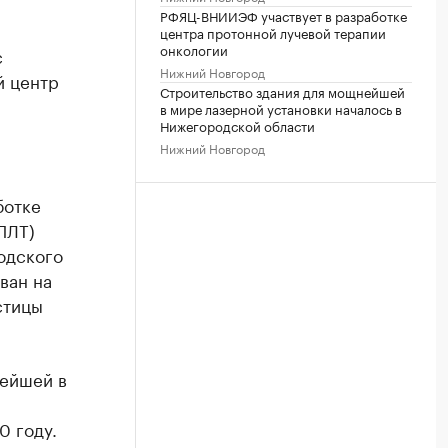
РФЯЦ-ВНИИЭФ участвует в разработке
центра протонной лучевой терапии
онкологии
с
Нижний Новгород
й центр
Строительство здания для мощнейшей
в мире лазерной установки началось в
Нижегородской области
Нижний Новгород
ботке
ПЛТ)
одского
ван на
стицы
нейшей в
0 году.