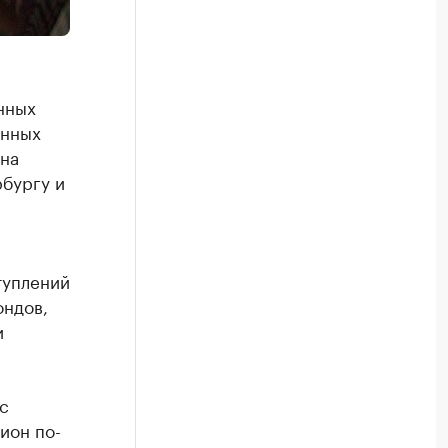
нных
онных
 на
рбургу и
туплений
ондов,
и
с
ион по-