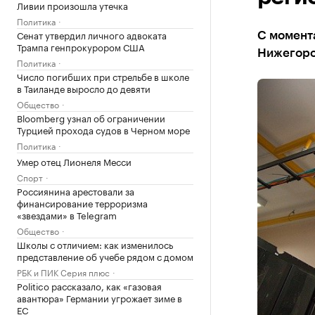
Ливии произошла утечка
Политика
Сенат утвердил личного адвоката
С момент
Трампа генпрокурором США
Нижегород
Политика
Число погибших при стрельбе в школе
в Таиланде выросло до девяти
Общество
Bloomberg узнал об ограничении
Турцией прохода судов в Черном море
Политика
Умер отец Лионеля Месси
Спорт
Россиянина арестовали за
финансирование терроризма
«звездами» в Telegram
Общество
Школы с отличием: как изменилось
представление об учебе рядом с домом
РБК и ПИК Серия плюс
Politico рассказало, как «газовая
авантюра» Германии угрожает зиме в
ЕС