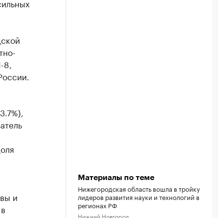
сильных
дской
тно-
-8,
России.
3.7%),
атель
доля
Материалы по теме
Нижегородская область вошла в тройку
вы и
лидеров развития науки и технологий в
регионах РФ
 в
Нижний Новгород