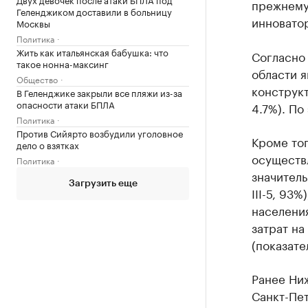
прежнему 
Геленджиком доставили в больницу
инноватор
Москвы
Политика
Жить как итальянская бабушка: что
Согласно
такое нонна-максинг
области я
Общество
конструкт
В Геленджике закрыли все пляжи из-за
опасности атаки БПЛА
4.7%). По
Политика
Против Сийярто возбудили уголовное
Кроме тог
дело о взятках
осуществл
Политика
значитель
Загрузить еще
III-5, 93
населения
затрат на
(показател
Ранее Ниж
Санкт-Пет