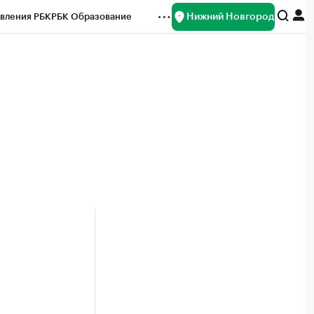
Нижний Новгород
вления РБК
РБК Образование
редитные рейтинги
Франшизы
нсы
Рынок наличной валюты