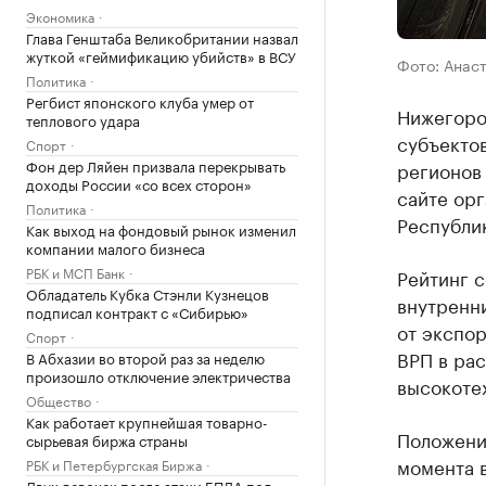
Экономика
Глава Генштаба Великобритании назвал
жуткой «геймификацию убийств» в ВСУ
Фото: Анас
Политика
Регбист японского клуба умер от
Нижегоро
теплового удара
субъекто
Спорт
Фон дер Ляйен призвала перекрывать
регионов 
доходы России «со всех сторон»
сайте орг
Политика
Республик
Как выход на фондовый рынок изменил
компании малого бизнеса
РБК и МСП Банк
Рейтинг с
Обладатель Кубка Стэнли Кузнецов
внутренни
подписал контракт с «Сибирью»
от экспо
Спорт
ВРП в рас
В Абхазии во второй раз за неделю
произошло отключение электричества
высокотех
Общество
Как работает крупнейшая товарно-
Положени
сырьевая биржа страны
момента в
РБК и Петербургская Биржа
Двух девочек после атаки БПЛА под