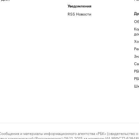
Уведомления
RSS Новости
Др
Об
Ко
до
Хо
Ре
Зн
Са
РБ
РБ
Шк
ения и материалы информационного агентства «РБК» (свидетельство о 
овых коммуникаций (Роскомнадзор) 09.12.2015 за номером ИА №ФС77-63848) 