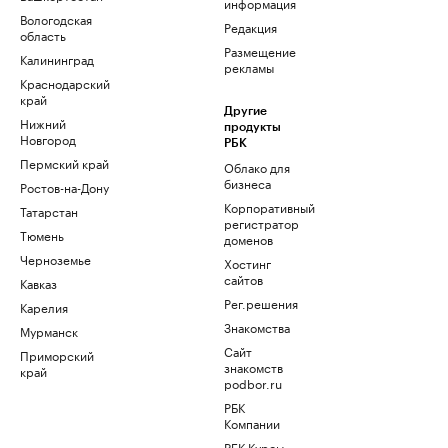
информация
Вологодская
Редакция
область
Размещение
Калининград
рекламы
Краснодарский
край
Другие
Нижний
продукты
Новгород
РБК
Пермский край
Облако для
бизнеса
Ростов-на-Дону
Корпоративный
Татарстан
регистратор
Тюмень
доменов
Черноземье
Хостинг
сайтов
Кавказ
Рег.решения
Карелия
Знакомства
Мурманск
Сайт
Приморский
знакомств
край
podbor.ru
РБК
Компании
РБК Курсы