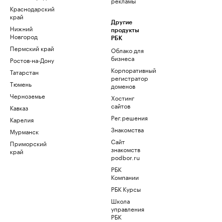
рекламы
Краснодарский
край
Другие
Нижний
продукты
Новгород
РБК
Пермский край
Облако для
бизнеса
Ростов-на-Дону
Корпоративный
Татарстан
регистратор
Тюмень
доменов
Черноземье
Хостинг
сайтов
Кавказ
Рег.решения
Карелия
Знакомства
Мурманск
Сайт
Приморский
знакомств
край
podbor.ru
РБК
Компании
РБК Курсы
Школа
управления
РБК