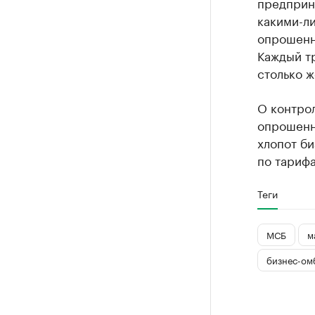
предприни
какими-л
опрошенн
Каждый т
столько ж
О контро
опрошенн
хлопот б
по тарифа
Теги
МСБ
м
бизнес-ом