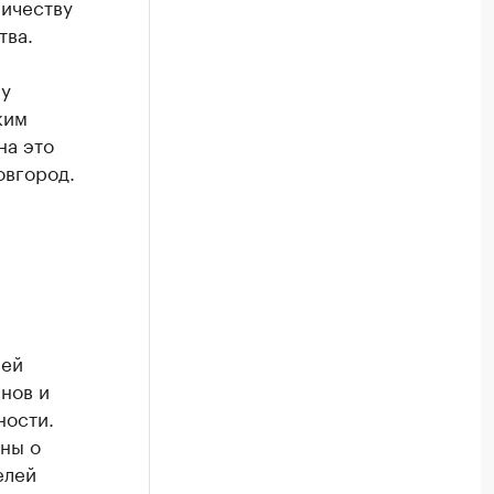
личеству
тва.
му
ким
на это
овгород.
лей
нов и
ности.
ны о
елей