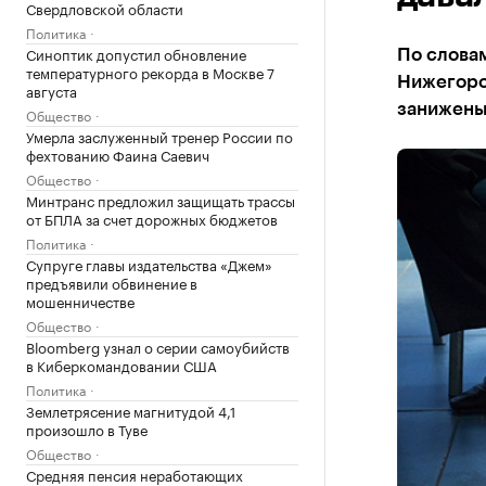
Свердловской области
Политика
Синоптик допустил обновление
По слова
температурного рекорда в Москве 7
Нижегоро
августа
занижен
Общество
Умерла заслуженный тренер России по
фехтованию Фаина Саевич
Общество
Минтранс предложил защищать трассы
от БПЛА за счет дорожных бюджетов
Политика
Супруге главы издательства «Джем»
предъявили обвинение в
мошенничестве
Общество
Bloomberg узнал о серии самоубийств
в Киберкомандовании США
Политика
Землетрясение магнитудой 4,1
произошло в Туве
Общество
Средняя пенсия неработающих