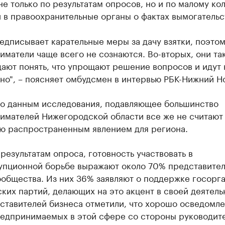
не только по результатам опросов, но и по малому ко
 в правоохранительные органы о фактах вымогательс
едписывает карательные меры за дачу взятки, поэто
матели чаще всего не сознаются. Во-вторых, они та
ают понять, что упрощают решение вопросов и идут 
но", – поясняет омбудсмен в интервью РБК-Нижний Н
по данным исследования, подавляющее большинство
имателей Нижегородской области все же не считают
ю распространенным явлением для региона.
результатам опроса, готовность участвовать в
упционной борьбе выражают около 70% представите
общества. Из них 36% заявляют о поддержке госорга
ких партий, делающих на это акцент в своей деятель
ставителей бизнеса отметили, что хорошо осведомле
редпринимаемых в этой сфере со стороны руководит