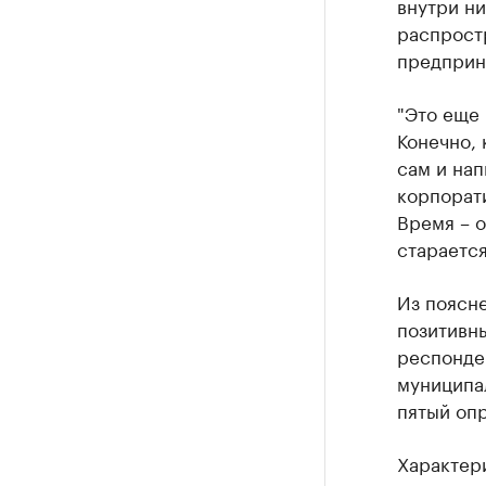
внутри н
распрост
предприн
"Это еще 
Конечно, 
сам и нап
корпорати
Время – о
старается
Из поясне
позитивн
респонде
муниципал
пятый оп
Характер