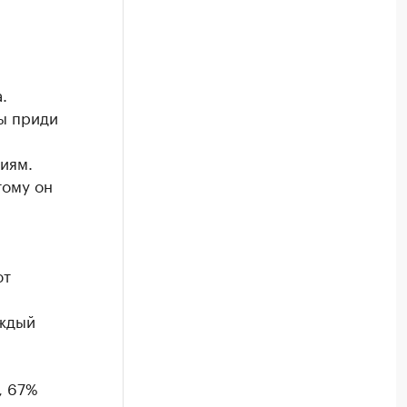
.
ты приди
иям.
тому он
ют
аждый
, 67%