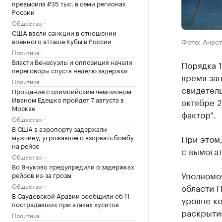
превысила ₽35 тыс. в семи регионах
России
Общество
США ввели санкции в отношении
Фото: Анас
военного атташе Кубы в России
Политика
Власти Венесуэлы и оппозиция начали
Порядка 1
переговоры спустя неделю задержки
время за
Политика
свидетел
Прощание с олимпийским чемпионом
Иваном Едешко пройдет 7 августа в
октябре 
Москве
фактор".
Общество
В США в аэропорту задержали
При этом,
мужчину, угрожавшего взорвать бомбу
на рейсе
с вымогат
Общество
Во Внуково предупредили о задержках
Уполномо
рейсов из-за грозы
области П
Общество
В Саудовской Аравии сообщили об 11
уровне ко
пострадавших при атаках хуситов
раскрыти
Политика