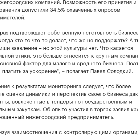
ижегородских компаний. Возможность его принятия и
ранения допустили 34,5% охваченных опросом
имателей.
раз подтверждает собственную неготовность бизнеса
когда кто-то что-то делает, что же не поддержать? А 
иши заявление – но этой культуры нет. Что касается
вной этики, это больше относится к крупным компан
сновной фактор для малого и среднего бизнеса. Поэ
 платить за ускорение", – полагает Павел Солодкий.
ния к результатам мониторинга следует, что более
ые оценки динамики и перспектив своего бизнеса да
нты, вовлеченные в тендеры по государственным и
ьным закупкам. Об опыте участия в торгах заявил к
рошенный нижегородский предприниматель.
изуя взаимоотношения с контролирующими органами