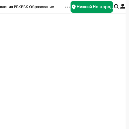
Нижний Новгород
вления РБК
РБК Образование
редитные рейтинги
Франшизы
нсы
Рынок наличной валюты