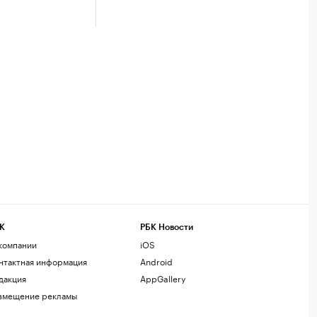
К
РБК Новости
компании
iOS
нтактная информация
Android
дакция
AppGallery
змещение рекламы