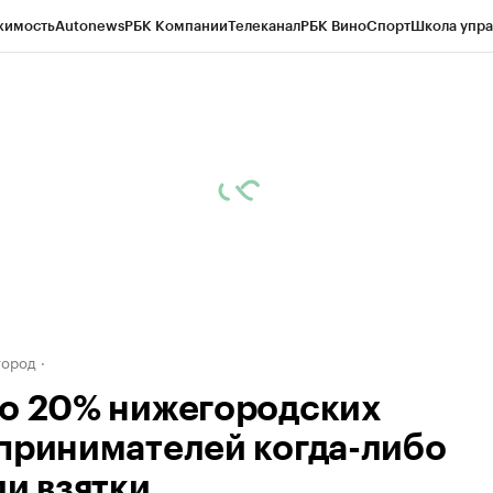
жимость
Autonews
РБК Компании
Телеканал
РБК Вино
Спорт
Школа упра
д
Стиль
Крипто
РБК Бизнес-среда
Дискуссионный клуб
Исследования
К
а контрагентов
Политика
Экономика
Бизнес
Технологии и медиа
Фина
город
о 20% нижегородских
принимателей когда-либо
ли взятки