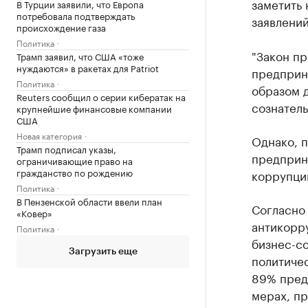
заметить 
В Турции заявили, что Европа
потребовала подтверждать
заявлений
происхождение газа
Политика
"Закон пр
Трамп заявил, что США «тоже
нуждаются» в ракетах для Patriot
предприни
Политика
образом д
Reuters сообщил о серии кибератак на
сознатель
крупнейшие финансовые компании
США
Новая категория
Однако, 
Трамп подписал указы,
предприн
ограничивающие право на
гражданство по рождению
коррупци
Политика
В Пензенской области ввели план
Согласно 
«Ковер»
антикорр
Политика
бизнес-со
Загрузить еще
политичес
89% пред
мерах, п