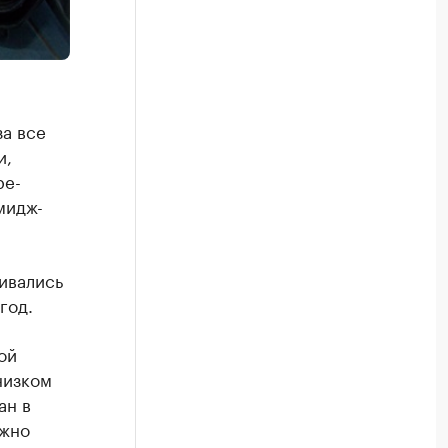
а все
и,
ре-
мидж-
ивались
год.
ой
низком
ан в
ожно