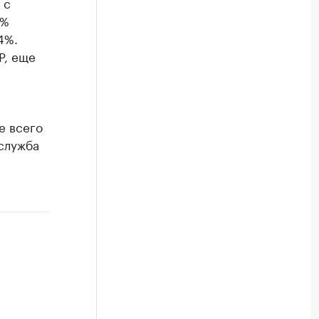
 с
7%
4%.
Р, еще
е всего
служба