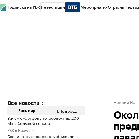
Подписка на РБК
Инвестиции
Мероприятия
Отрасли
Недви
РБК Курсы
РБК Life
Тренды
Визионеры
Национальные проекты
Горо
Газета
Спецпроекты СПб
Конференции СПб
Спецпроекты
Проверк
Нижний Нов
Все новости
Н.Новгород
Весь мир
Окол
Зачем смартфону телеобъектив, 200
Мп и большой сенсор
пред
РБК и Huawei
Беспилотную опасность объявили в
дава