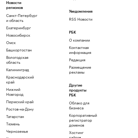
Новости
регионов
Уведомления
Санкт-Петербург
RSS Новости
и область
Екатеринбург
РБК
Новосибирск
О компании
Омск
Контактная
Башкортостан
информация
Вологодская
Редакция
область
Размещение
Калининград
рекламы
Краснодарский
край
Другие
Нижний
продукты
Новгород
РБК
Пермский край
Облако для
бизнеса
Ростов-на-Дону
Корпоративный
Татарстан
регистратор
Тюмень
доменов
Черноземье
Хостинг
сайтов