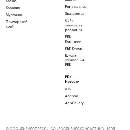
Кавказ
Рег.решения
Карелия
Знакомства
Мурманск
Сайт
Приморский
знакомств
край
podbor.ru
РБК
Компании
РБК Курсы
Школа
управления
РБК
РБК
Новости
iOS
Android
AppGallery
© ООО «БИЗНЕСПРЕСС», АО «РОСБИЗНЕСКОНСАЛТИНГ», 1995–