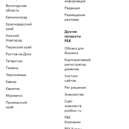
информация
Вологодская
Редакция
область
Размещение
Калининград
рекламы
Краснодарский
край
Другие
Нижний
продукты
Новгород
РБК
Пермский край
Облако для
бизнеса
Ростов-на-Дону
Корпоративный
Татарстан
регистратор
Тюмень
доменов
Черноземье
Хостинг
сайтов
Кавказ
Рег.решения
Карелия
Знакомства
Мурманск
Сайт
Приморский
знакомств
край
podbor.ru
РБК
Компании
РБК Курсы