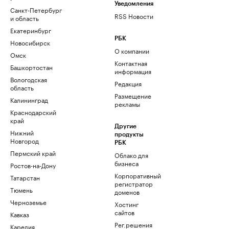
Уведомления
Санкт-Петербург
RSS Новости
и область
Екатеринбург
РБК
Новосибирск
О компании
Омск
Контактная
Башкортостан
информация
Вологодская
Редакция
область
Размещение
Калининград
рекламы
Краснодарский
край
Другие
Нижний
продукты
Новгород
РБК
Пермский край
Облако для
бизнеса
Ростов-на-Дону
Корпоративный
Татарстан
регистратор
Тюмень
доменов
Черноземье
Хостинг
сайтов
Кавказ
Рег.решения
Карелия