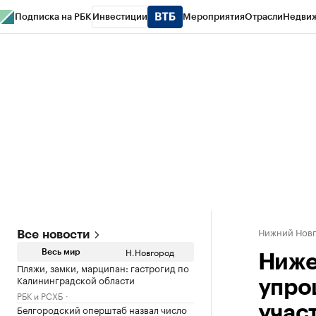
Подписка на РБК
Инвестиции
Мероприятия
Отрасли
Недви
РБК Курсы
РБК Life
Тренды
Визионеры
Национальные проекты
Горо
Газета
Спецпроекты СПб
Конференции СПб
Спецпроекты
Проверк
Нижний Нов
Все новости
Н.Новгород
Весь мир
Ниже
Пляжи, замки, марципан: гастрогид по
Калининградской области
упро
РБК и РСХБ
Белгородский оперштаб назвал число
учас