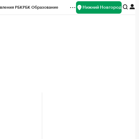
Нижний Новгород
вления РБК
РБК Образование
редитные рейтинги
Франшизы
нсы
Рынок наличной валюты