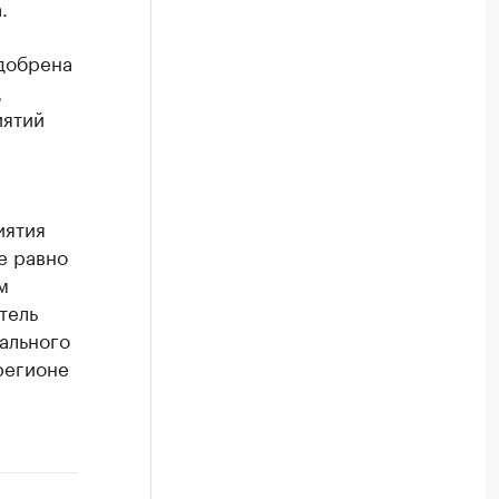
.
добрена
д
иятий
иятия
е равно
м
тель
ального
регионе