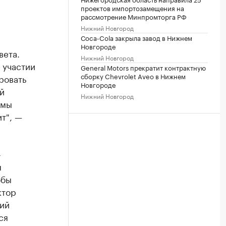
проектов импортозамещения на
рассмотрение Минпромторга РФ
Нижний Новгород
Сoca-Cola закрыла завод в Нижнем
Новгороде
вета.
Нижний Новгород
 участии
General Motors прекратит контрактную
сборку Chevrolet Aveo в Нижнем
ровать
Новгороде
й
Нижний Новгород
 мы
т", —
-
я
обы
ктор
ий
ся