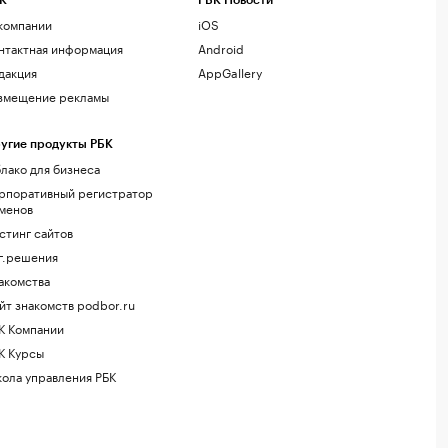
К
РБК Новости
компании
iOS
нтактная информация
Android
дакция
AppGallery
змещение рекламы
угие продукты РБК
лако для бизнеса
рпоративный регистратор
менов
стинг сайтов
г.решения
акомства
йт знакомств podbor.ru
К Компании
К Курсы
ола управления РБК