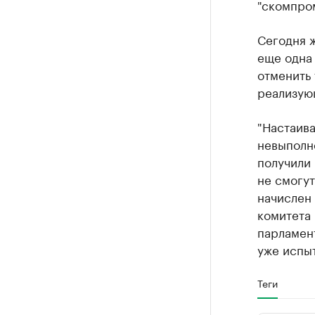
"скомпром
Сегодня 
еще одна 
отменить 
реализую
"Настаива
невыполне
получили 
не смогут
начислен 
комитета 
парламент
уже испы
Теги