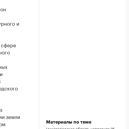
ион
урного и
в сфере
ного
ных
и
й
одского
з
ии земли
вом
Материалы по теме
Нижегородская область направила 25