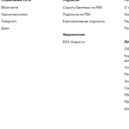
Социальные сети
Подписки
РБ
ВКонтакте
Скрыть баннеры на РБК
О 
Одноклассники
Подписка на РБК
Ко
Telegram
Корпоративная подписка
Ре
Дзен
Ра
Уведомления
RSS Новости
Др
Об
Ко
до
Хо
Ре
Зн
Са
РБ
РБ
Шк