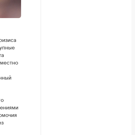
ризиса
рупные
та
вместно
и
анный
го
нениями
номочия
ез