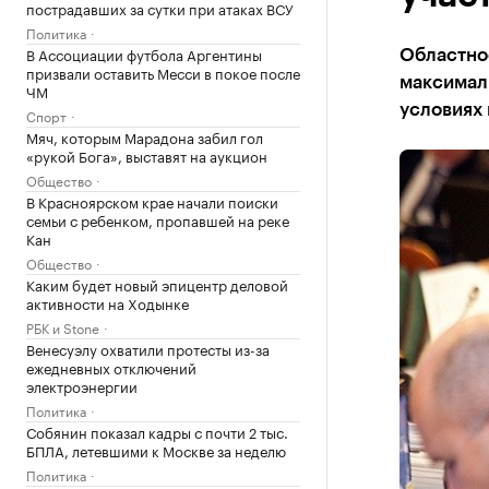
пострадавших за сутки при атаках ВСУ
Политика
В Ассоциации футбола Аргентины
Областно
призвали оставить Месси в покое после
максимал
ЧМ
условиях
Спорт
Мяч, которым Марадона забил гол
«рукой Бога», выставят на аукцион
Общество
В Красноярском крае начали поиски
семьи с ребенком, пропавшей на реке
Кан
Общество
Каким будет новый эпицентр деловой
активности на Ходынке
РБК и Stone
Венесуэлу охватили протесты из-за
ежедневных отключений
электроэнергии
Политика
Собянин показал кадры с почти 2 тыс.
БПЛА, летевшими к Москве за неделю
Политика