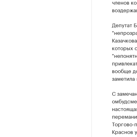
членов к
воздержа
Депутат Б
"непрозра
Казачкова
которых 
"непонят
привлека
вообще до
заметила
С замеча
омбудсме
настоящая
переманит
Торгово-
Краснов у