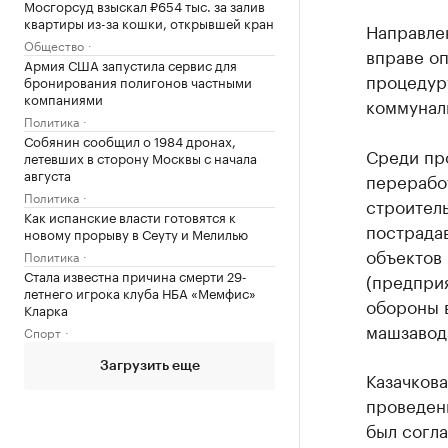
Мосгорсуд взыскал ₽654 тыс. за залив
квартиры из-за кошки, открывшей кран
Направле
Общество
вправе оп
Армия США запустила сервис для
процедур
бронирования полигонов частными
компаниями
коммунал
Политика
Собянин сообщил о 1984 дронах,
Среди про
летевших в сторону Москвы с начала
августа
перерабо
Политика
строитель
Как испанские власти готовятся к
пострадав
новому прорыву в Сеуту и Мелилью
объектов
Политика
Стала известна причина смерти 29-
(предпри
летнего игрока клуба НБА «Мемфис»
обороны 
Кларка
машзавод
Спорт
Загрузить еще
Казачкова
проведен
был согла