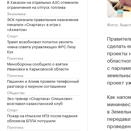
В Хакасии на отдельных АЗС отменили
ограничения на отпуск топлива
Экономика
ЭСК признала правильным назначение
Фото: Анас
пенальти «Спартаку» в игре с
«Ахматом»
Спорт
Правител
Трамп возобновил попытки уволить
сделать 
члена совета управляющих ФРС Лизу
Кук
проекты н
Политика
областно
Минобороны сообщило о взятии
с парламе
Ивановки в Харьковской области
земельны
Политика
Пашинян и Алиев провели телефонный
проект у
разговор о мирном соглашении
Общество
Как напом
Экс-тренер «Спартака» Слишкович
мининвест
возглавил казахстанский клуб
Спорт
в Земельн
Пожар на Ильском НПЗ после падения
передава
обломков БПЛА потушили
проведен
Политика