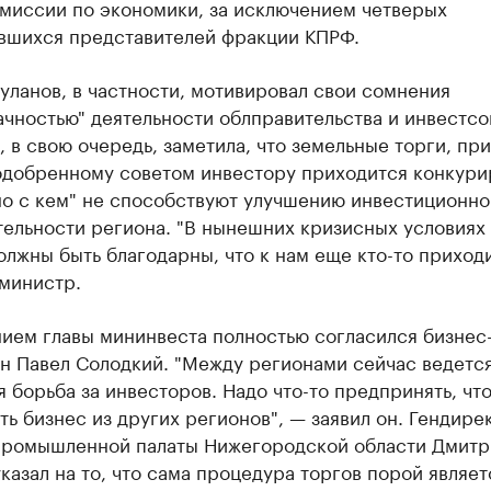
омиссии по экономики, за исключением четверых
вшихся представителей фракции КПРФ.
уланов, в частности, мотивировал свои сомнения
чностью" деятельности облправительства и инвестсо
, в свою очередь, заметила, что земельные торги, при
одобренному советом инвестору приходится конкури
но с кем" не способствуют улучшению инвестиционно
тельности региона. "В нынешних кризисных условиях
лжны быть благодарны, что к нам еще кто-то приходи
 министр.
нием главы мининвеста полностью согласился бизнес
н Павел Солодкий. "Между регионами сейчас ведетс
 борьба за инвесторов. Надо что-то предпринять, чт
ь бизнес из других регионов", — заявил он. Гендире
промышленной палаты Нижегородской области Дмитр
казал на то, что сама процедура торгов порой являет