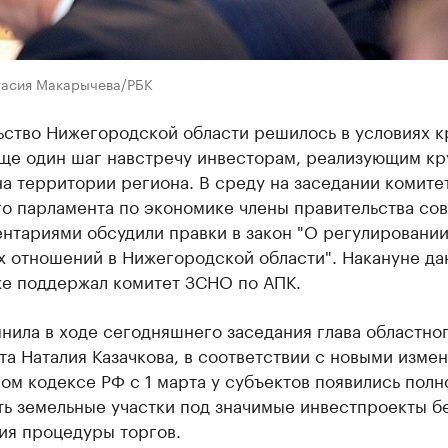
тасия Макарычева/РБК
ьство Нижегородской области решилось в условиях к
еще один шаг навстречу инвесторам, реализующим к
а территории региона. В среду на заседании комите
го парламента по экономике члены правительства со
нтариями обсудили правки в закон "О регулировани
х отношений в Нижегородской области". Накануне д
же поддержал комитет ЗСНО по АПК.
нила в ходе сегодняшнего заседания глава областно
а Наталия Казачкова, в соответствии с новыми изме
ом кодексе РФ с 1 марта у субъектов появились пол
ть земельные участки под значимые инвестпроекты б
ия процедуры торгов.