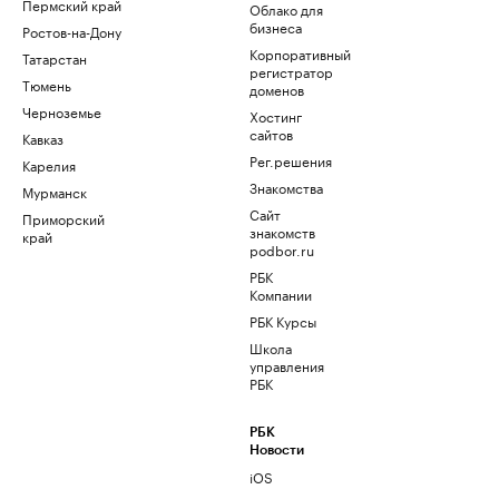
Пермский край
Облако для
бизнеса
Ростов-на-Дону
Корпоративный
Татарстан
регистратор
Тюмень
доменов
Черноземье
Хостинг
сайтов
Кавказ
Рег.решения
Карелия
Знакомства
Мурманск
Сайт
Приморский
знакомств
край
podbor.ru
РБК
Компании
РБК Курсы
Школа
управления
РБК
РБК
Новости
iOS