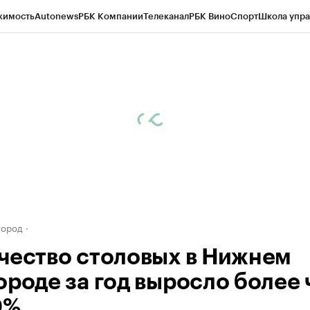
жимость
Autonews
РБК Компании
Телеканал
РБК Вино
Спорт
Школа упра
д
Стиль
Крипто
РБК Бизнес-среда
Дискуссионный клуб
Исследования
К
а контрагентов
Политика
Экономика
Бизнес
Технологии и медиа
Фина
город
чество столовых в Нижнем
ороде за год выросло более
0%