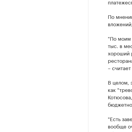
платежесп
По мнени
вложений
"По моим
тыс. в ме
хороший р
ресторана
– считает
В целом,
как "трев
Котюсова,
бюджетно
"Есть зав
вообще оч