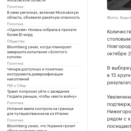
Политика
В семи регионах, включая Московскую
Фото: Анас
область, объявили ракетную опасность
Политика
«Одиссея» Нолана собрала в прокате
Количест
более $1 млрд
столовыми
Общество
Новгороде
Bloomberg узнал, когда планируют
завершить испытания «Золотого
октябре 2
купола»
Политика
В выборк
Четыре доступных и понятных
в 15 круп
инструмента диверсификации
накоплений
результат
РБК и Сбер
Трамп попросил уйти с заседания
Увеличен
Госдепа раньше, чтобы «вести войну»
подтверж
Политика
Испания ввела контроль на границе
Нижегород
для путешественников из Италии
рядом с 
Политика
посещают 
Bloomberg узнал, что Украине грозит
обвал экспорта зерна