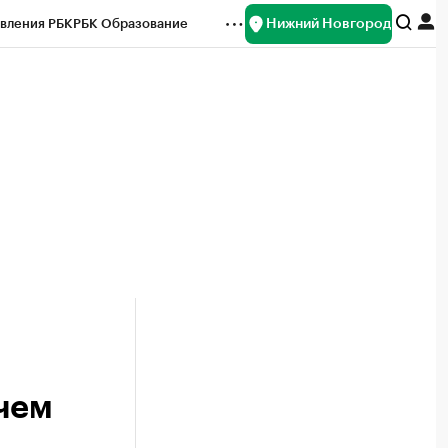
Нижний Новгород
вления РБК
РБК Образование
редитные рейтинги
Франшизы
нсы
Рынок наличной валюты
 чем