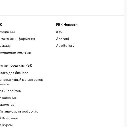
К
РБК Новости
компании
iOS
нтактная информация
Android
дакция
AppGallery
змещение рекламы
угие продукты РБК
лако для бизнеса
рпоративный регистратор
менов
стинг сайтов
г.решения
акомства
йт знакомств podbor.ru
К Компании
К Курсы