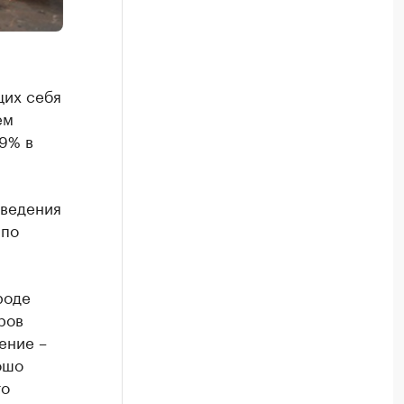
щих себя
ем
89% в
аведения
 по
роде
ров
ение –
ошо
то