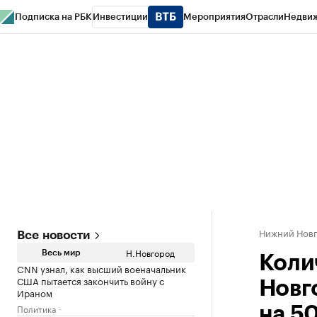
Подписка на РБК
Инвестиции
Мероприятия
Отрасли
Недви
РБК Курсы
РБК Life
Тренды
Визионеры
Национальные проекты
Горо
Газета
Спецпроекты СПб
Конференции СПб
Спецпроекты
Проверк
Нижний Нов
Все новости
Н.Новгород
Весь мир
Коли
CNN узнал, как высший военачальник
США пытается закончить войну с
Новг
Ираном
Политика
на 5