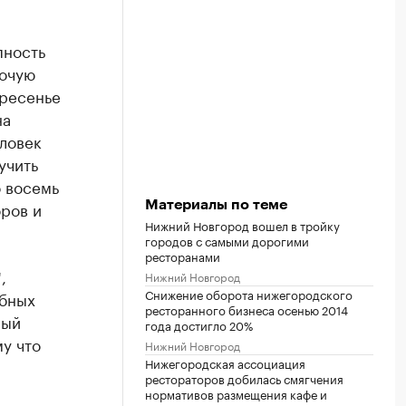
пность
бочую
кресенье
на
еловек
учить
о восемь
оров и
Материалы по теме
Нижний Новгород вошел в тройку
городов с самыми дорогими
ресторанами
,
Нижний Новгород
Снижение оборота нижегородского
обных
ресторанного бизнеса осенью 2014
мый
года достигло 20%
у что
Нижний Новгород
Нижегородская ассоциация
рестораторов добилась смягчения
нормативов размещения кафе и