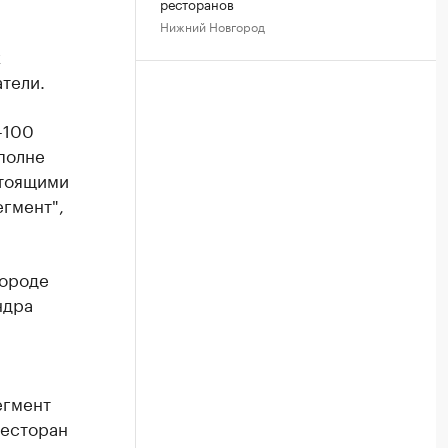
ресторанов
Нижний Новгород
х
тели.
-100
вполне
стоящими
егмент",
городе
ндра
егмент
ресторан