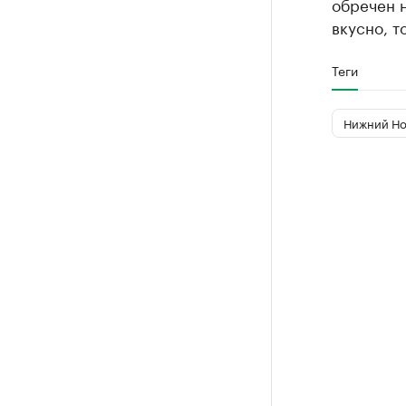
обречен н
вкусно, т
Теги
Нижний Но