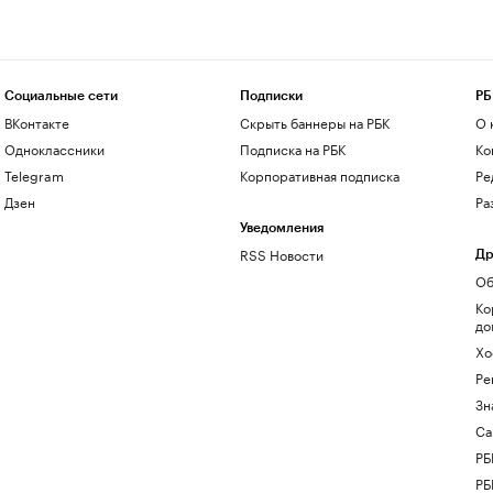
Социальные сети
Подписки
РБ
ВКонтакте
Скрыть баннеры на РБК
О 
Одноклассники
Подписка на РБК
Ко
Telegram
Корпоративная подписка
Ре
Дзен
Ра
Уведомления
RSS Новости
Др
Об
Ко
до
Хо
Ре
Зн
Са
РБ
РБ