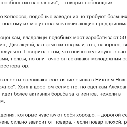
особностью населения", – говорит собеседник.
ю Котюсова, подобные заведения не требуют больши
, поэтому их могут открыть начинающие предпринима
 оценкам, владельцы подобных мест зарабатывают 50
сяц. Для людей, которые их открыли, это, наверное, 
езультат. Говорить о том, что они конкурируют с на
ми, нельзя, но они точно оттаскивают молодежный с
 ресторатор.
 эксперты оценивают состояние рынка в Нижнем Нов
ожное". Хотя в дорогом сегменте, по оценкам Алекса
 идет более активная борьба за клиентов, нежели в
м.
едения, которые чувствуют себя хорошо, – дорогой с
ень сильно зависит от повара, - если повар плохой, 