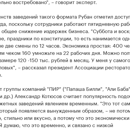
льно востребовано", – говорит эксперт.
нств заведений такого формата Рубан отметил досту
уда, поскольку сотрудники работают пятидневную ра
и общее снижение издержек бизнеса. "Суббота и вос
е, праздники по конституции, то есть нанимается од
не две смены по 12 часов. Экономика простая: 400 ч
м чеком 160 умножьте на 22 рабочих дня. Можно пол
азмере 120 -150 тыс. рублей в месяц. У меня у самог
ловых", – рассказал президент Ассоциации ресторат
.
 группы компаний "ПИР" ("Папаша Билли", "Али Баба"
и др.) Александр Котюсов считает популярность под
жетных заведений явлением временным. "Это тот са
оторый появляется вынужденным образом, – не потом
, стильно или вкусно, а потому что это экономически
Я думаю, что это временно, и связано с низкой