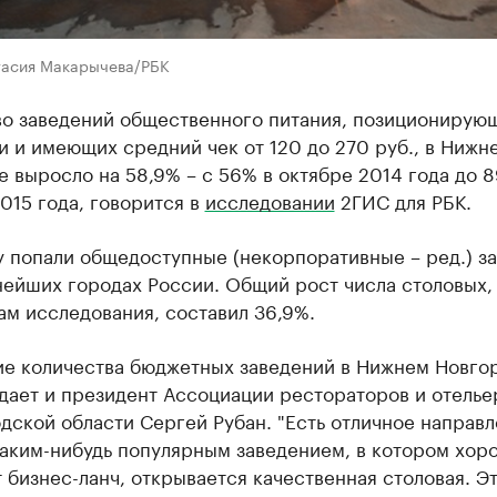
тасия Макарычева/РБК
во заведений общественного питания, позиционирую
 и имеющих средний чек от 120 до 270 руб., в Нижн
 выросло на 58,9% – с 56% в октябре 2014 года до 
015 года, говорится в
исследовании
2ГИС для РБК.
у попали общедоступные (некорпоративные – ред.) з
нейших городах России. Общий рост числа столовых,
ам исследования, составил 36,9%.
ие количества бюджетных заведений в Нижнем Новго
дает и президент Ассоциации рестораторов и отелье
ской области Сергей Рубан. "Есть отличное направл
каким-нибудь популярным заведением, в котором хор
бизнес-ланч, открывается качественная столовая. Э