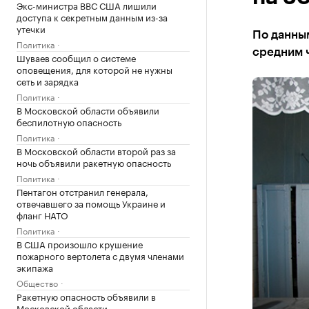
Экс-министра ВВС США лишили
доступа к секретным данным из-за
утечки
По данным
Политика
средним ч
Шуваев сообщил о системе
оповещения, для которой не нужны
сеть и зарядка
Политика
В Московской области объявили
беспилотную опасность
Политика
В Московской области второй раз за
ночь объявили ракетную опасность
Политика
Пентагон отстранил генерала,
отвечавшего за помощь Украине и
фланг НАТО
Политика
В США произошло крушение
пожарного вертолета с двумя членами
экипажа
Общество
Ракетную опасность объявили в
Московской области