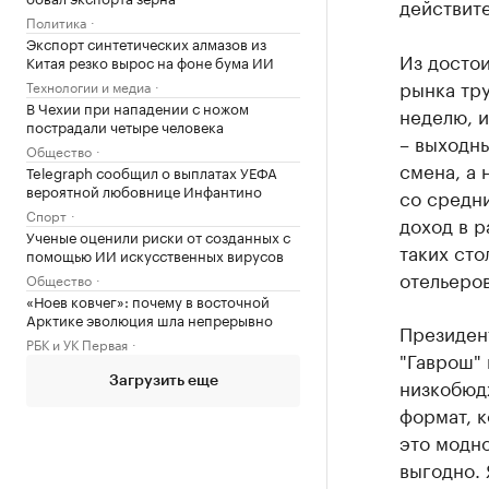
действите
Политика
Экспорт синтетических алмазов из
Из достои
Китая резко вырос на фоне бума ИИ
рынка тр
Технологии и медиа
В Чехии при нападении с ножом
неделю, 
пострадали четыре человека
– выходны
Общество
смена, а 
Telegraph сообщил о выплатах УЕФА
вероятной любовнице Инфантино
со средни
Спорт
доход в р
Ученые оценили риски от созданных с
таких сто
помощью ИИ искусственных вирусов
отельеров
Общество
«Ноев ковчег»: почему в восточной
Арктике эволюция шла непрерывно
Президент
РБК и УК Первая
"Гаврош" 
низкобюд
Загрузить еще
формат, к
это модно
выгодно. 