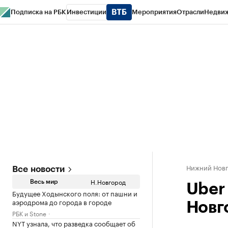
Подписка на РБК
Инвестиции
Мероприятия
Отрасли
Недви
РБК Курсы
РБК Life
Тренды
Визионеры
Национальные проекты
Горо
Газета
Спецпроекты СПб
Конференции СПб
Спецпроекты
Проверк
Нижний Нов
Все новости
Н.Новгород
Весь мир
Uber
Будущее Ходынского поля: от пашни и
аэродрома до города в городе
Новг
РБК и Stone
NYT узнала, что разведка сообщает об