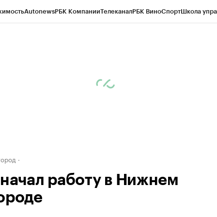
жимость
Autonews
РБК Компании
Телеканал
РБК Вино
Спорт
Школа упра
д
Стиль
Крипто
РБК Бизнес-среда
Дискуссионный клуб
Исследования
К
а контрагентов
Политика
Экономика
Бизнес
Технологии и медиа
Фина
город
 начал работу в Нижнем
ороде