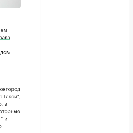
нем
вала
дов:
Новгород
.Такси",
, в
моторные
" и
о