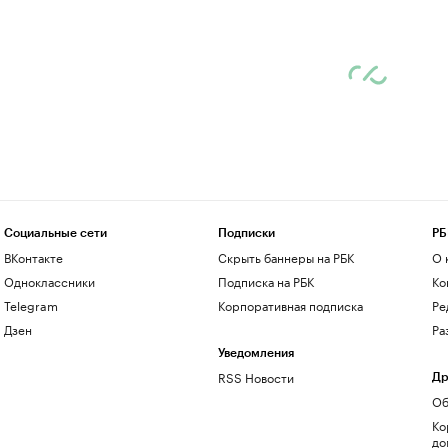
Социальные сети
Подписки
РБ
ВКонтакте
Скрыть баннеры на РБК
О 
Одноклассники
Подписка на РБК
Ко
Telegram
Корпоративная подписка
Ре
Дзен
Ра
Уведомления
RSS Новости
Др
Об
Ко
до