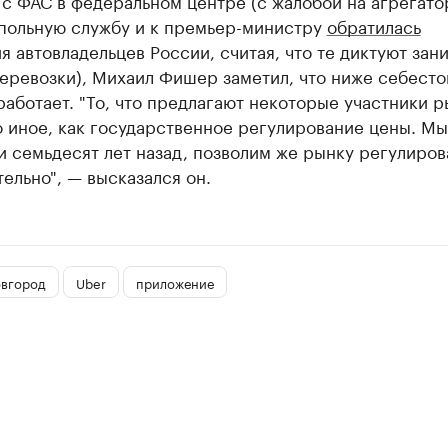
с ФАС в федеральном центре (с жалобой на агрегато
польную службу и к премьер-министру
обратилась
 автовладельцев России, считая, что те диктуют за
перевозки), Михаил Фишер заметил, что ниже себест
работает. "То, что предлагают некоторые участники 
о иное, как государственное регулирование цены. Мы
 семьдесят лет назад, позволим же рынку регулиров
ельно", — высказался он.
вгород
Uber
приложение