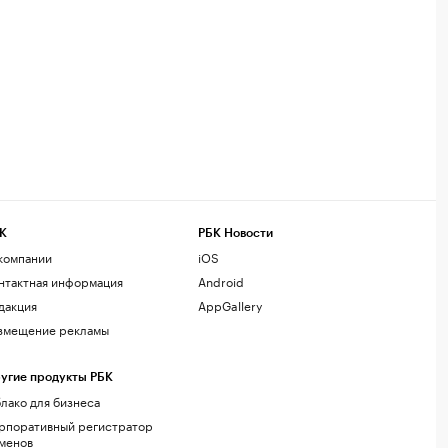
К
РБК Новости
компании
iOS
нтактная информация
Android
дакция
AppGallery
змещение рекламы
угие продукты РБК
лако для бизнеса
рпоративный регистратор
менов