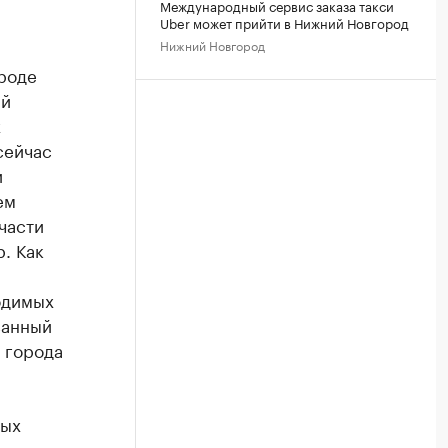
Международный сервис заказа такси
Uber может прийти в Нижний Новгород
Нижний Новгород
роде
ий
х
сейчас
и
ем
части
. Как
одимых
ванный
 города
ных