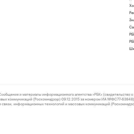
Хо
Ре
Зн
Са
РБ
РБ
Шк
ения и материалы информационного агентства «РБК» (свидетельство о 
овых коммуникаций (Роскомнадзор) 09.12.2015 за номером ИА №ФС77-63848) 
 связи, информационных технологий и массовых коммуникаций (Роскомнадз