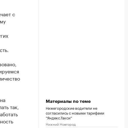
чает с
ому
угих
сть.
вовано,
тируемся
личество
 на
Материалы по теме
ать так,
Нижегородские водители не
согласились с новыми тарифами
аботать
"Яндекс.Такси"
вность
Нижний Новгород