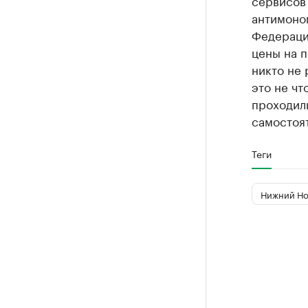
сервисов 
антимоно
Федерация
цены на 
никто не 
это не чт
проходили
самостоят
Теги
Нижний Но