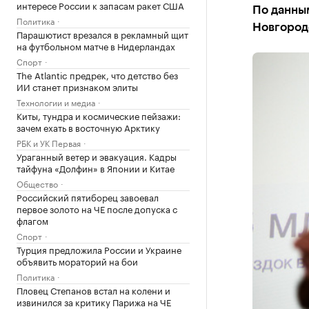
интересе России к запасам ракет США
По данны
Политика
Новгороде
Парашютист врезался в рекламный щит
на футбольном матче в Нидерландах
Спорт
The Atlantic предрек, что детство без
ИИ станет признаком элиты
Технологии и медиа
Киты, тундра и космические пейзажи:
зачем ехать в восточную Арктику
РБК и УК Первая
Ураганный ветер и эвакуация. Кадры
тайфуна «Долфин» в Японии и Китае
Общество
Российский пятиборец завоевал
первое золото на ЧЕ после допуска с
флагом
Спорт
Турция предложила России и Украине
объявить мораторий на бои
Политика
Пловец Степанов встал на колени и
извинился за критику Парижа на ЧЕ