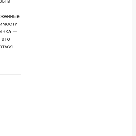
ры в
ниженные
оимости
рынка —
 это
аться