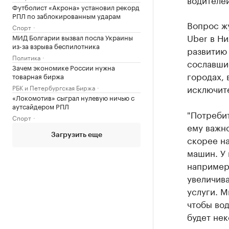
Футболист «Акрона» установил рекорд
РПЛ по заблокированным ударам
Вопрос жу
Спорт
Uber в Н
МИД Болгарии вызвал посла Украины
из-за взрыва беспилотника
развитию
Политика
сославшис
Зачем экономике России нужна
городах, 
товарная биржа
исключит
РБК и Петербургская Биржа
«Локомотив» сыграл нулевую ничью с
аутсайдером РПЛ
"Потребит
Спорт
ему важн
Загрузить еще
скорее на
машин. У 
например,
увеличива
услуги. М
чтобы вод
будет нек