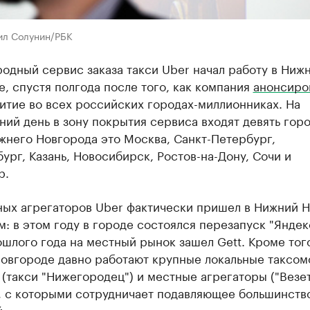
ил Солунин/РБК
одный сервис заказа такси Uber начал работу в Ниж
, спустя полгода после того, как компания
анонсиро
итие во всех российских городах-миллионниках. На
ий день в зону покрытия сервиса входят девять горо
жнего Новгорода это Москва, Санкт-Петербург,
ург, Казань, Новосибирск, Ростов-на-Дону, Сочи и
р.
ных агрегаторов Uber фактически пришел в Нижний 
: в этом году в городе состоялся перезапуск "Яндекс
шлого года на местный рынок зашел Gett. Кроме того
овгороде давно работают крупные локальные таксо
(такси "Нижегородец") и местные агрегаторы ("Везет
), с которыми сотрудничает подавляющее большинств
.