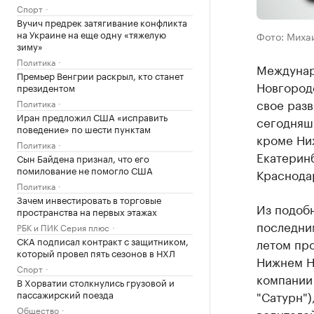
Спорт
Вучич предрек затягивание конфликта
на Украине на еще одну «тяжелую
Фото: Миха
зиму»
Политика
Междунар
Премьер Венгрии раскрыл, кто станет
Новгороде
президентом
свое разв
Политика
Иран предложил США «исправить
сегодняшн
поведение» по шести пунктам
кроме Ни
Политика
Екатеринб
Сын Байдена признал, что его
помилование не помогло США
Краснода
Политика
Зачем инвестировать в торговые
Из подоб
пространства на первых этажах
последним
РБК и ПИК Серия плюс
СКА подписал контракт с защитником,
летом про
который провел пять сезонов в НХЛ
Нижнем Н
Спорт
компании 
В Хорватии столкнулись грузовой и
пассажирский поезда
"Сатурн"
Общество
водителей