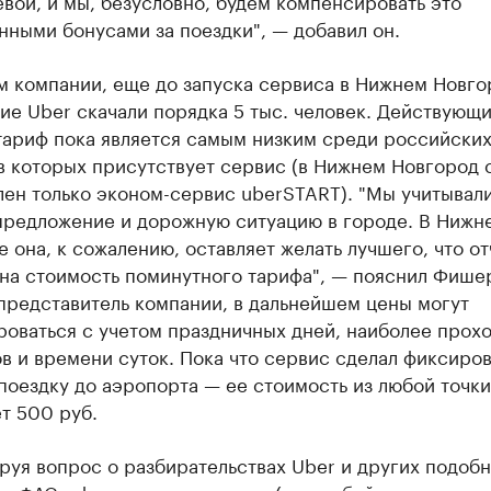
вой, и мы, безусловно, будем компенсировать это
ными бонусами за поездки", — добавил он.
м компании, еще до запуска сервиса в Нижнем Новго
ие Uber скачали порядка 5 тыс. человек. Действующ
тариф пока является самым низким среди российски
в которых присутствует сервис (в Нижнем Новгород 
лен только эконом-сервис uberSTART). "Мы учитывал
предложение и дорожную ситуацию в городе. В Нижн
 она, к сожалению, оставляет желать лучшего, что от
на стоимость поминутного тарифа", — пояснил Фишер
представитель компании, в дальнейшем цены могут
роваться с учетом праздничных дней, наиболее прох
в и времени суток. Пока что сервис сделал фиксиро
поездку до аэропорта — ее стоимость из любой точки
т 500 руб.
руя вопрос о разбирательствах Uber и других подоб