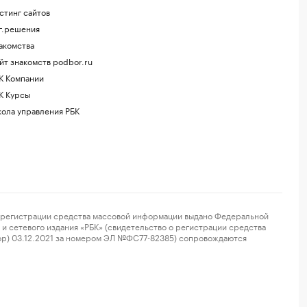
стинг сайтов
г.решения
акомства
йт знакомств podbor.ru
К Компании
К Курсы
ола управления РБК
регистрации средства массовой информации выдано Федеральной
и сетевого издания «РБК» (свидетельство о регистрации средства
ор) 03.12.2021 за номером ЭЛ №ФС77-82385) сопровождаются