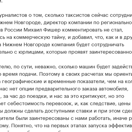
рналистов о том, сколько таксистов сейчас сотрудни
ижнем Новгороде, директор компании по региональн
 в России Михаил Фишер комментировать не стал,
ь на коммерческую тайну, и добавил, что, как и в др
в Нижнем Новгороде компания будет сотрудничать
ельно с юрлицами, которые проявят заинтересованно
елю, по сути, неважно, сколько машин будет задейст
о время подачи. Поэтому в своих расчетах мы ориен
 географические и временные показатели, чем на ко
нас нет опции предварительного заказа автомобиля,
 за час до поездки, и нас за это критикуют, но это
ет себестоимость перевозок, и, как следствие, цены
ы должны сделать доступными ставки и при этом сдел
ители были заинтересованы с нами работать, иначе р
ому. Понятно, что на первых этапах запуска эффекти