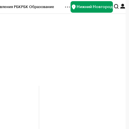
Нижний Новгород
вления РБК
РБК Образование
редитные рейтинги
Франшизы
нсы
Рынок наличной валюты