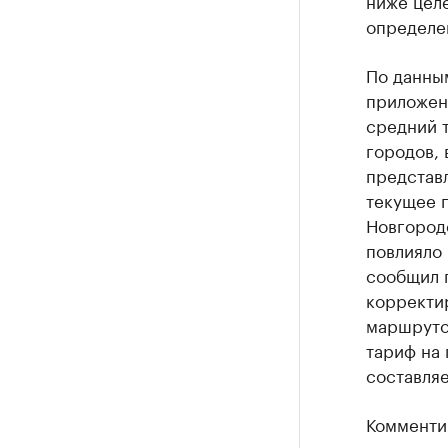
ниже целе
определен
По данны
приложен
средний 
городов, 
представ
текущее 
Новгороде
повлияло 
сообщил 
корректи
маршруто
тариф на 
составляе
Комменти