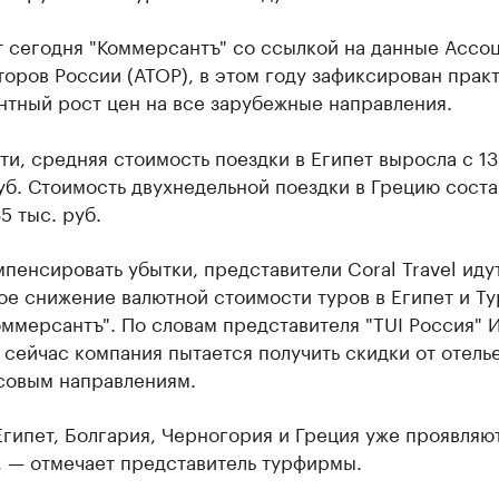
т сегодня "Коммерсантъ" со ссылкой на данные Ассо
оров России (АТОР), в этом году зафиксирован прак
нтный рост цен на все зарубежные направления.
ти, средняя стоимость поездки в Египет выросла с 13
уб. Стоимость двухнедельной поездки в Грецию соста
5 тыс. руб.
пенсировать убытки, представители Coral Travel идут
е снижение валютной стоимости туров в Египет и Ту
ммерсантъ". По словам представителя "TUI Россия" 
 сейчас компания пытается получить скидки от отель
совым направлениям.
Египет, Болгария, Черногория и Греция уже проявляю
, — отмечает представитель турфирмы.