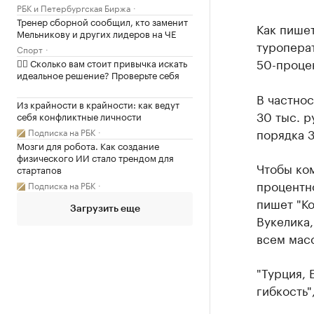
РБК и Петербургская Биржа
Тренер сборной сообщил, кто заменит
Как пише
Мельникову и других лидеров на ЧЕ
туроперат
Спорт
50-проце
✍🏻 Сколько вам стоит привычка искать
идеальное решение? Проверьте себя
В частнос
Из крайности в крайности: как ведут
30 тыс. р
себя конфликтные личности
порядка 3
Подписка на РБК
Мозги для робота. Как создание
физического ИИ стало трендом для
Чтобы ком
стартапов
процентно
Подписка на РБК
пишет "Ко
Загрузить еще
Вукелика,
всем мас
"Турция, 
гибкость"