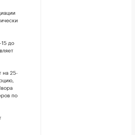
циации
тически
-15 до
вляет
 на 25-
рцию,
Ивора
еров по
т