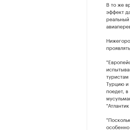
В то же в
эффект да
реальный 
авиапере
Нижегоро
проявлят
"Европей
испытыва
туристам 
Турцию и 
поедет, в
мусульман
"Атлантик
"Поскольк
особенно