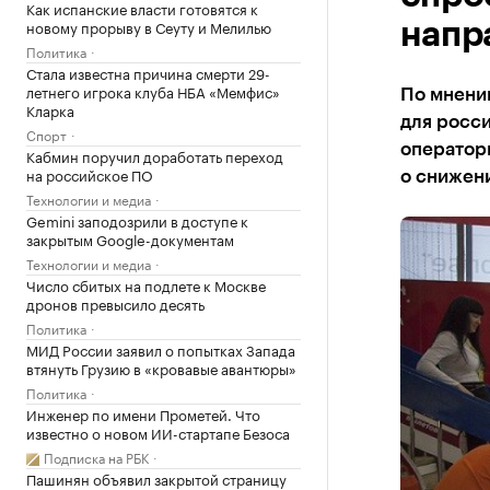
Как испанские власти готовятся к
новому прорыву в Сеуту и Мелилью
напр
Политика
Стала известна причина смерти 29-
летнего игрока клуба НБА «Мемфис»
По мнени
Кларка
для росси
Спорт
оператор
Кабмин поручил доработать переход
на российское ПО
о снижен
Технологии и медиа
Gemini заподозрили в доступе к
закрытым Google-документам
Технологии и медиа
Число сбитых на подлете к Москве
дронов превысило десять
Политика
МИД России заявил о попытках Запада
втянуть Грузию в «кровавые авантюры»
Политика
Инженер по имени Прометей. Что
известно о новом ИИ-стартапе Безоса
Подписка на РБК
Пашинян объявил закрытой страницу