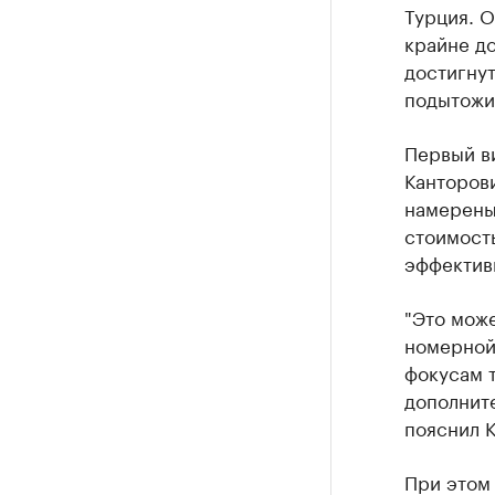
Турция. 
крайне д
достигнут
подытожи
Первый в
Канторови
намерены
стоимость
эффектив
"Это може
номерной 
фокусам т
дополните
пояснил К
При этом 