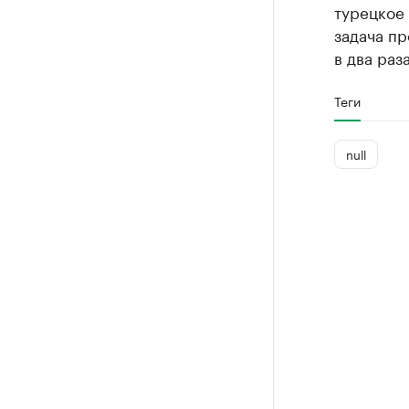
турецкое 
задача п
в два раз
Теги
null