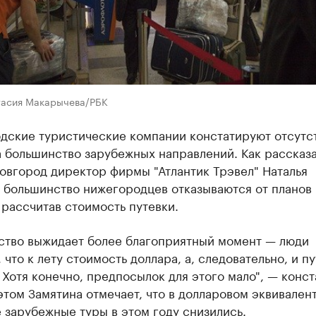
тасия Макарычева/РБК
дские туристические компании констатируют отсутс
 большинство зарубежных направлений. Как рассказа
овгород директор фирмы "Атлантик Трэвел" Наталья
, большинство нижегородцев отказываются от планов
 рассчитав стоимость путевки.
ство выжидает более благоприятный момент — люди
 что к лету стоимость доллара, а, следовательно, и пу
 Хотя конечно, предпосылок для этого мало", — конс
этом Замятина отмечает, что в долларовом эквивален
 зарубежные туры в этом году снизились.