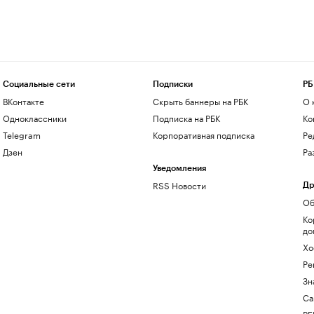
Социальные сети
Подписки
РБ
ВКонтакте
Скрыть баннеры на РБК
О 
Одноклассники
Подписка на РБК
Ко
Telegram
Корпоративная подписка
Ре
Дзен
Ра
Уведомления
RSS Новости
Др
Об
Ко
до
Хо
Ре
Зн
Са
РБ