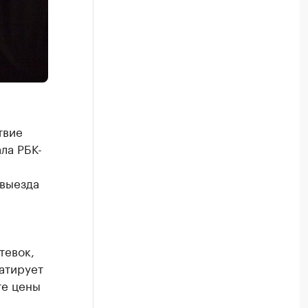
твие
ла РБК-
 выезда
тевок,
татирует
те цены