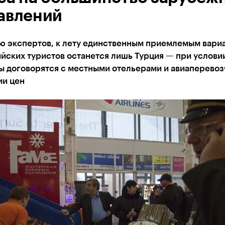
авлений
ю экспертов, к лету единственным приемлемым вари
йских туристов останется лишь Турция — при условии
ы договорятся с местными отельерами и авиаперево
ии цен