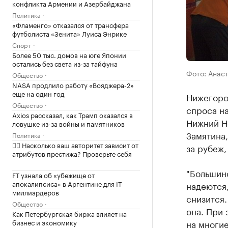
конфликта Армении и Азербайджана
Политика
«Фламенго» отказался от трансфера
футболиста «Зенита» Луиса Энрике
Спорт
Более 50 тыс. домов на юге Японии
остались без света из-за тайфуна
Фото: Анас
Общество
NASA продлило работу «Вояджера-2»
еще на один год
Нижегоро
Общество
спроса на
Axios рассказал, как Трамп оказался в
Нижний Н
ловушке из-за войны и памятников
Замятина
Политика
✍🏻 Насколько ваш авторитет зависит от
за рубеж,
атрибутов престижа? Проверьте себя
"Большин
FT узнала об «убежище от
апокалипсиса» в Аргентине для IT-
надеются,
миллиардеров
снизится.
Общество
она. При 
Как Петербургская биржа влияет на
на многие
бизнес и экономику