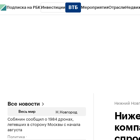
Подписка на РБК
Инвестиции
Мероприятия
Отрасли
Недви
РБК Курсы
РБК Life
Тренды
Визионеры
Национальные проекты
Горо
Газета
Спецпроекты СПб
Конференции СПб
Спецпроекты
Проверк
Нижний Нов
Все новости
Н.Новгород
Весь мир
Ниже
Собянин сообщил о 1984 дронах,
летевших в сторону Москвы с начала
комп
августа
Политика
спро