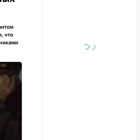
антом
, что
зчиками