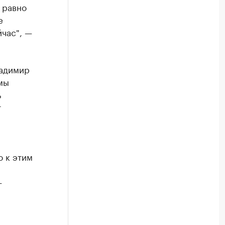
 равно
е
йчас", —
ладимир
мы
ь
т
о к этим
—