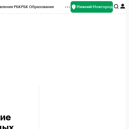
Нижний Новгород
вления РБК
РБК Образование
редитные рейтинги
Франшизы
нсы
Рынок наличной валюты
вие
ных