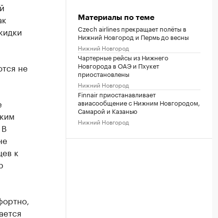
й
ак
Материалы по теме
Czech airlines прекращает полёты в
кидки
Нижний Новгород и Пермь до весны
Нижний Новгород
Чартерные рейсы из Нижнего
Новгорода в ОАЭ и Пхукет
ются не
приостановлены
Нижний Новгород
Finnair приостанавливает
е
авиасообщение с Нижним Новгородом,
Самарой и Казанью
ским
Нижний Новгород
 В
не
цев к
р
фортно,
ается