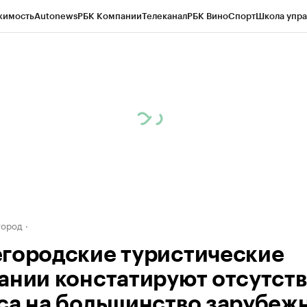
жимость
Autonews
РБК Компании
Телеканал
РБК Вино
Спорт
Школа упра
д
Стиль
Крипто
РБК Бизнес-среда
Дискуссионный клуб
Исследования
К
а контрагентов
Политика
Экономика
Бизнес
Технологии и медиа
Фина
город
городские туристические
ании констатируют отсутст
са на большинство зарубеж