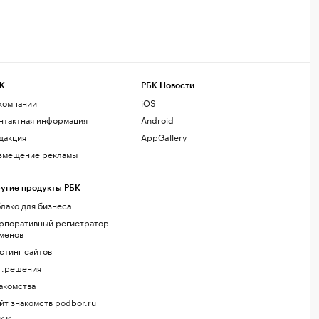
К
РБК Новости
компании
iOS
нтактная информация
Android
дакция
AppGallery
змещение рекламы
угие продукты РБК
лако для бизнеса
рпоративный регистратор
менов
стинг сайтов
г.решения
акомства
йт знакомств podbor.ru
К Компании