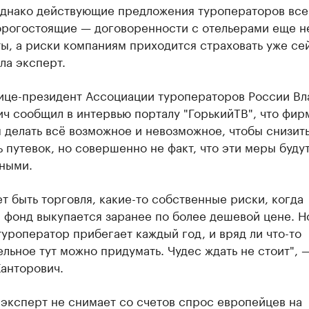
Однако действующие предложения туроператоров все
орогостоящие — договоренности с отельерами еще н
ы, а риски компаниям приходится страховать уже се
ла эксперт.
ице-президент Ассоциации туроператоров России В
ч сообщил в интервью порталу "ГорькийТВ", что фир
 делать всё возможное и невозможное, чтобы снизит
 путевок, но совершенно не факт, что эти меры буду
ными.
т быть торговля, какие-то собственные риски, когда
фонд выкупается заранее по более дешевой цене. Н
уроператор прибегает каждый год, и вряд ли что-то
льное тут можно придумать. Чудес ждать не стоит", 
анторович.
эксперт не снимает со счетов спрос европейцев на