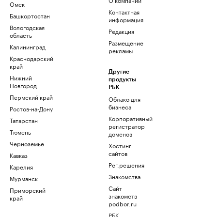
Омск
Контактная
Башкортостан
информация
Вологодская
Редакция
область
Размещение
Калининград
рекламы
Краснодарский
край
Другие
Нижний
продукты
Новгород
РБК
Пермский край
Облако для
бизнеса
Ростов-на-Дону
Корпоративный
Татарстан
регистратор
Тюмень
доменов
Черноземье
Хостинг
сайтов
Кавказ
Рег.решения
Карелия
Знакомства
Мурманск
Сайт
Приморский
знакомств
край
podbor.ru
РБК