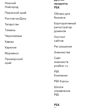
Нижний
продукты
Новгород
РБК
Пермский край
Облако для
бизнеса
Ростов-на-Дону
Корпоративный
Татарстан
регистратор
Тюмень
доменов
Черноземье
Хостинг
сайтов
Кавказ
Рег.решения
Карелия
Знакомства
Мурманск
Сайт
Приморский
знакомств
край
podbor.ru
РБК
Компании
РБК Курсы
Школа
управления
РБК
РБК