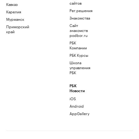
сайтов
Кавказ
Рег.решения
Карелия
Знакомства
Мурманск
Сайт
Приморский
знакомств
край
podbor.ru
РБК
Компании
РБК Курсы
Школа
управления
РБК
РБК
Новости
iOS
Android
AppGallery