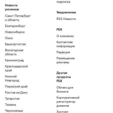
подписка
Новости
регионов
Уведомления
Санкт-Петербург
RSS Новости
и область
Екатеринбург
РБК
Новосибирск
О компании
Омск
Контактная
Башкортостан
информация
Вологодская
Редакция
область
Размещение
Калининград
рекламы
Краснодарский
край
Другие
Нижний
продукты
Новгород
РБК
Пермский край
Облако для
бизнеса
Ростов-на-Дону
Корпоративный
Татарстан
регистратор
Тюмень
доменов
Черноземье
Хостинг