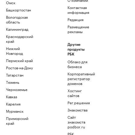
Омск
Контактная
Башкортостан
информация
Вологодская
Редакция
область
Размещение
Калининград
рекламы
Краснодарский
край
Другие
Нижний
продукты
Новгород
РБК
Пермский край
Облако для
бизнеса
Ростов-на-Дону
Корпоративный
Татарстан
регистратор
Тюмень
доменов
Черноземье
Хостинг
сайтов
Кавказ
Рег.решения
Карелия
Знакомства
Мурманск
Сайт
Приморский
знакомств
край
podbor.ru
РБК