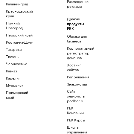
Размещение
Калининград
рекламы
Краснодарский
край
Другие
Нижний
продукты
Новгород
РБК
Пермский край
Облако для
бизнеса
Ростов-на-Дону
Корпоративный
Татарстан
регистратор
Тюмень
доменов
Черноземье
Хостинг
сайтов
Кавказ
Рег.решения
Карелия
Знакомства
Мурманск
Сайт
Приморский
знакомств
край
podbor.ru
РБК
Компании
РБК Курсы
Школа
управления