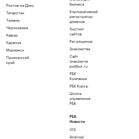
бизнеса
Ростов-на-Дону
Корпоративный
Татарстан
регистратор
Тюмень
доменов
Черноземье
Хостинг
сайтов
Кавказ
Рег.решения
Карелия
Знакомства
Мурманск
Сайт
Приморский
знакомств
край
podbor.ru
РБК
Компании
РБК Курсы
Школа
управления
РБК
РБК
Новости
iOS
Android