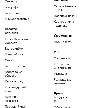
Финансы
Подписки
Скрыть баннеры
Биографии
на РБК
База знаний
Подписка на РБК
РБК Образование
Корпоративная
подписка
Новости
регионов
Уведомления
Санкт-Петербург
RSS Новости
и область
Екатеринбург
РБК
Новосибирск
О компании
Омск
Контактная
Башкортостан
информация
Вологодская
Редакция
область
Размещение
Калининград
рекламы
Краснодарский
край
Другие
Нижний
продукты
Новгород
РБК
Пермский край
Облако для