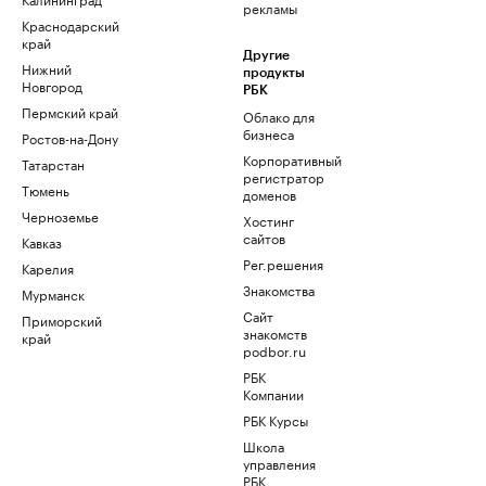
рекламы
Краснодарский
край
Другие
Нижний
продукты
Новгород
РБК
Пермский край
Облако для
бизнеса
Ростов-на-Дону
Корпоративный
Татарстан
регистратор
Тюмень
доменов
Черноземье
Хостинг
сайтов
Кавказ
Рег.решения
Карелия
Знакомства
Мурманск
Сайт
Приморский
знакомств
край
podbor.ru
РБК
Компании
РБК Курсы
Школа
управления
РБК