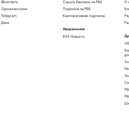
ВКонтакте
Скрыть баннеры на РБК
О 
Одноклассники
Подписка на РБК
Ко
Telegram
Корпоративная подписка
Ре
Дзен
Ра
Уведомления
RSS Новости
Др
Об
Ко
до
Хо
Ре
Зн
Са
РБ
РБ
Шк