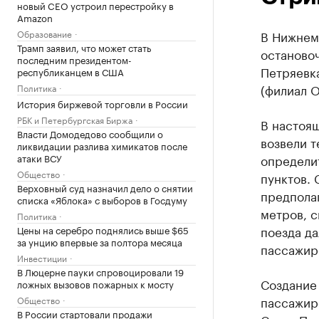
новый CEO устроил перестройку в
Amazon
Образование
В Нижнем
Трамп заявил, что может стать
остановоч
последним президентом-
Петряевк
республиканцем в США
(филиал 
Политика
История биржевой торговли в России
РБК и Петербургская Биржа
В настоящ
Власти Домодедово сообщили о
возвели т
ликвидации разлива химикатов после
атаки ВСУ
определи
Общество
пунктов. 
Верховный суд назначил дело о снятии
предпола
списка «Яблока» с выборов в Госдуму
метров, с
Политика
поезда да
Цены на серебро поднялись выше $65
за унцию впервые за полтора месяца
пассажир
Инвестиции
В Люцерне пауки спровоцировали 19
Создание 
ложных вызовов пожарных к мосту
пассажир
Общество
В России стартовали продажи