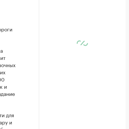
ороги
на
лит
вочных
них
00
к и
здание
ти для
ару и