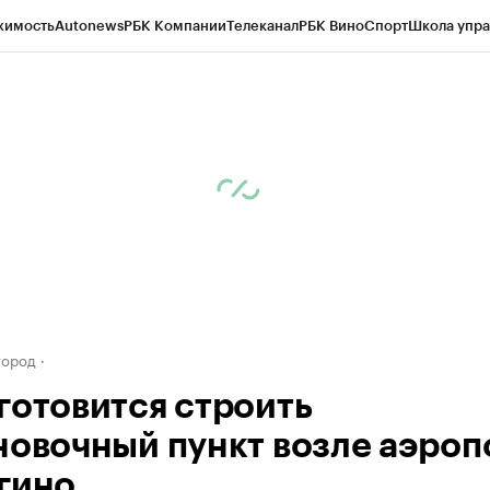
жимость
Autonews
РБК Компании
Телеканал
РБК Вино
Спорт
Школа упра
д
Стиль
Крипто
РБК Бизнес-среда
Дискуссионный клуб
Исследования
К
а контрагентов
Политика
Экономика
Бизнес
Технологии и медиа
Фина
город
готовится строить
новочный пункт возле аэроп
гино