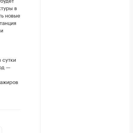
 будет
ктуры в
ть новые
танция
 и
 сутки
од —
ссажиров