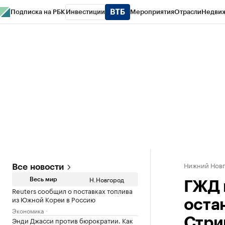
Подписка на РБК
Инвестиции
Мероприятия
Отрасли
Недви
РБК Курсы
РБК Life
Тренды
Визионеры
Национальные проекты
Горо
Газета
Спецпроекты СПб
Конференции СПб
Спецпроекты
Проверк
Нижний Нов
Все новости
Н.Новгород
Весь мир
ГЖД 
Reuters сообщил о поставках топлива
из Южной Кореи в Россию
оста
Экономика
Энди Джасси против бюрократии. Как
Стри