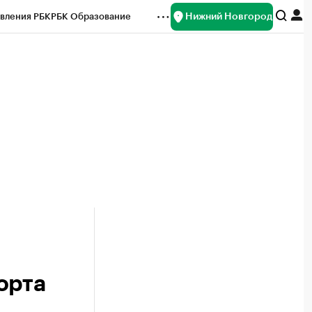
Нижний Новгород
вления РБК
РБК Образование
редитные рейтинги
Франшизы
нсы
Рынок наличной валюты
орта