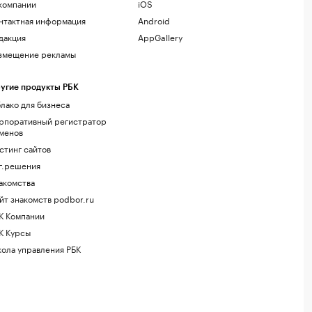
компании
iOS
нтактная информация
Android
дакция
AppGallery
змещение рекламы
угие продукты РБК
лако для бизнеса
рпоративный регистратор
менов
стинг сайтов
г.решения
акомства
йт знакомств podbor.ru
К Компании
К Курсы
ола управления РБК