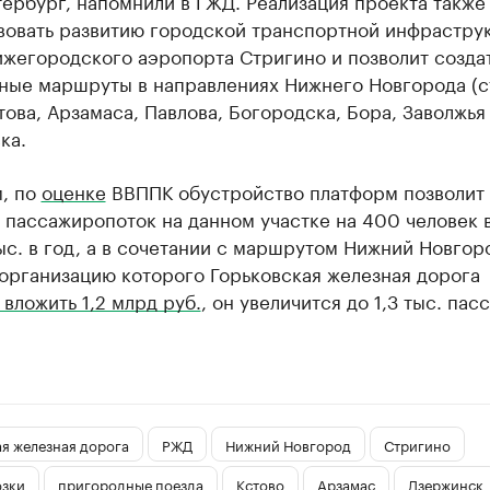
ербург, напомнили в ГЖД. Реализация проекта также
вовать развитию городской транспортной инфрастру
ижегородского аэропорта Стригино и позволит созда
ные маршруты в направлениях Нижнего Новгорода (с
това, Арзамаса, Павлова, Богородска, Бора, Заволжья
ка.
, по
оценке
ВВППК обустройство платформ позволит
 пассажиропоток на данном участке на 400 человек в
ыс. в год, а в сочетании с маршрутом Нижний Новгор
 организацию которого Горьковская железная дорога
вложить 1,2 млрд руб.
, он увеличится до 1,3 тыс. па
я железная дорога
РЖД
Нижний Новгород
Стригино
озки
пригородные поезда
Кстово
Арзамас
Дзержинск