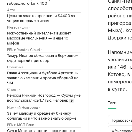
Санкт-Пет
гибридного Tank 400
способст
Авто
районе н
Цены на золото превысили $4400 за
унцию впервые с июня
пригород
Инвестиции
Мыза), Кс
Искусственный интеллект вызовет
Дзержинс
массовые увольнения — и еще 10
мифов
РБК и Yandex Cloud
Напомним
Тимур Иванов обжаловал в Верховном
увеличить
суде первый приговор
или 146 т
Политика
Глава Ассоциации футбола Аргентины
Кстово, в
заявил о кампании против сборной на
намерена 
ЧМ
в сутки.
Спорт
Рейсом Нижний Новгород — Сухум уже
воспользовались 1,7 тыс. человек
Теги
Нижний Новгород
Зачем малому и среднему бизнесу
облигации и что важно знать о бирже
Горьковска
РБК и МСП Банк
Суд в Москве запретил пенсионерке
ж/д-перев