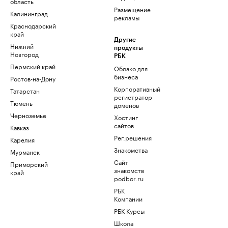
область
Размещение
Калининград
рекламы
Краснодарский
край
Другие
Нижний
продукты
Новгород
РБК
Пермский край
Облако для
бизнеса
Ростов-на-Дону
Корпоративный
Татарстан
регистратор
Тюмень
доменов
Черноземье
Хостинг
сайтов
Кавказ
Рег.решения
Карелия
Знакомства
Мурманск
Сайт
Приморский
знакомств
край
podbor.ru
РБК
Компании
РБК Курсы
Школа