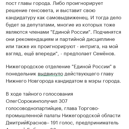
пост главы города. Либо проигнорирует
решение генсовета, и выставит свою
кандидатуру как самовыдвиженец. И тогда дело
будет за депутатами, многие из которых тоже
являются членами "Единой России". Подчинятся
они рекомендациям и партийной дисциплине
или также их проигнорируют - интрига, на мой
взгляд, ещё впереди", - предполает Семёнов.
Нижегородское отделение "Единой России" в
понедельник
выдвинуло
действующего главу
Нижнего Новгорода кандидатом в мэры города.
В ходе тайного голосования
Олег
Сорокин
получил 307
голосов
однопартийцев
, глава Торгово-
промышленной палаты Нижегородской области
Дмитрий
Краснов
– 191 голос, предприниматель