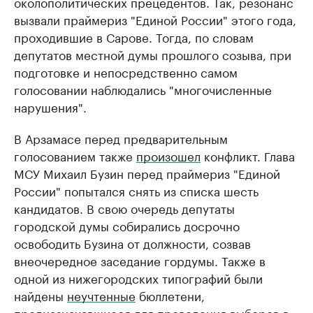
околополитических прецедентов. Так, резонанс
вызвали праймериз "Единой России" этого года,
проходившие в Сарове. Тогда, по словам
депутатов местной думы прошлого созыва, при
подготовке и непосредственно самом
голосовании наблюдались "многочисленные
нарушения".
В Арзамасе перед предварительным
голосованием также
произошел
конфликт. Глава
МСУ Михаил Бузин перед праймериз "Единой
России" попытался снять из списка шесть
кандидатов. В свою очередь депутаты
городской думы собирались досрочно
освободить Бузина от должности, созвав
внеочередное заседание гордумы. Также в
одной из нижегородских типографий были
найдены
неучтенные
бюллетени,
предназначавшиеся для проведения выборов в