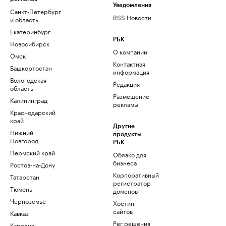
Уведомления
Санкт-Петербург
RSS Новости
и область
Екатеринбург
РБК
Новосибирск
О компании
Омск
Контактная
Башкортостан
информация
Вологодская
Редакция
область
Размещение
Калининград
рекламы
Краснодарский
край
Другие
Нижний
продукты
Новгород
РБК
Пермский край
Облако для
бизнеса
Ростов-на-Дону
Корпоративный
Татарстан
регистратор
Тюмень
доменов
Черноземье
Хостинг
сайтов
Кавказ
Рег.решения
Карелия