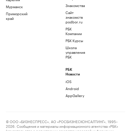
Знакомства
Мурманск
Сайт
Приморский
знакомств
край
podbor.ru
РБК
Компании
РБК Курсы
Школа
управления
РБК
РБК
Новости
iOS
Android
AppGallery
© ООО «БИЗНЕСПРЕСС», АО «РОСБИЗНЕСКОНСАЛТИНГ», 1995–
2026. Сообщения и материалы информационного агентства «РБК»
(свидетельство о регистрации средства массовой информации