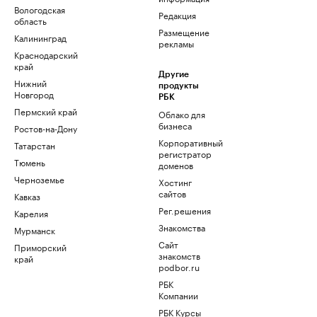
Вологодская
Редакция
область
Размещение
Калининград
рекламы
Краснодарский
край
Другие
Нижний
продукты
Новгород
РБК
Пермский край
Облако для
бизнеса
Ростов-на-Дону
Корпоративный
Татарстан
регистратор
Тюмень
доменов
Черноземье
Хостинг
сайтов
Кавказ
Рег.решения
Карелия
Знакомства
Мурманск
Сайт
Приморский
знакомств
край
podbor.ru
РБК
Компании
РБК Курсы